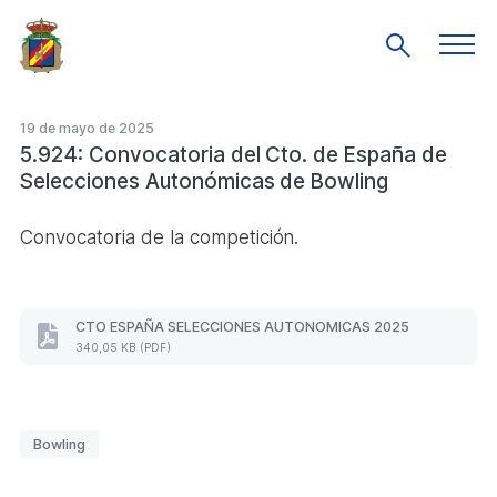
Saltar
al
Men
Mostrar
prin
contenido
búsqueda
principal
19 de mayo de 2025
5.924: Convocatoria del Cto. de España de
Selecciones Autonómicas de Bowling
Convocatoria de la competición.
CTO ESPAÑA SELECCIONES AUTONOMICAS 2025
CTO
340,05 KB (PDF)
ESPAÑA
SELECCIONES
AUTONOMICAS
2025
Etiquetas
(Formato
Bowling
PDF.
340,05
KB)