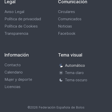
Legal
Comunicación
Aviso Legal
Circulares
Política de privacidad
Comunicados
Política de Cookies
Noticias
Transparencia
Facebook
Información
Tema visual
Contacto
Automático
Selección
Calendario
de
Tema claro
tema
Mujer y deporte
Tema oscuro
visual
Licencias
©2026 Federación Española de Bolos