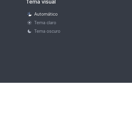
Tema visual
Automático
Selección
Tema claro
de
tema
Tema oscuro
visual