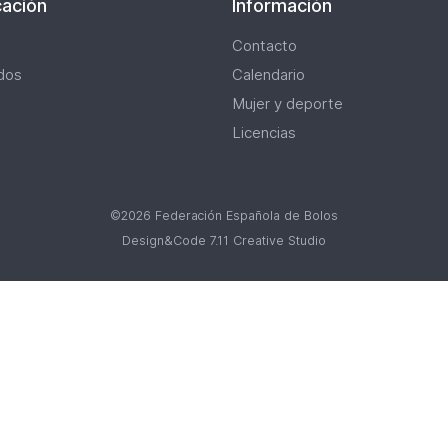
ación
Información
Contacto
dos
Calendario
Mujer y deporte
Licencias
©2026 Federación Española de Bolos
Design&Code 7.11 Creative Studio