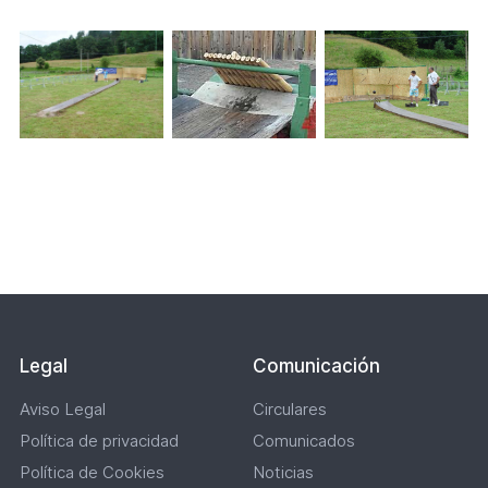
en
una
nueva
pestaña
Paginación
Lateral
Legal
Comunicación
Aviso Legal
Circulares
Política de privacidad
Comunicados
Política de Cookies
Noticias