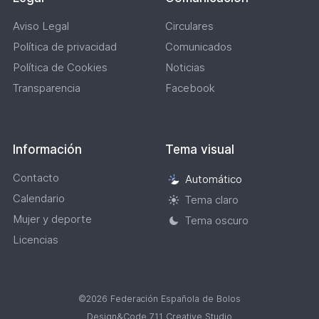
Aviso Legal
Circulares
Política de privacidad
Comunicados
Política de Cookies
Noticias
Transparencia
Facebook
Información
Tema visual
Contacto
Automático
Selección
Calendario
de
Tema claro
tema
Mujer y deporte
Tema oscuro
visual
Licencias
©2026 Federación Española de Bolos
Design&Code 7.11 Creative Studio