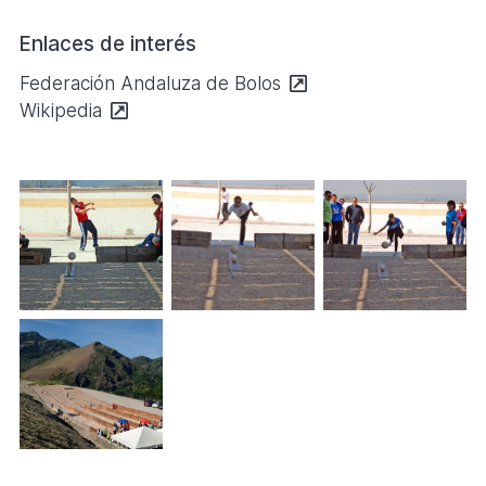
Enlaces de interés
Se
Federación Andaluza de Bolos
abre
Se
Wikipedia
en
abre
una
en
nueva
una
pestaña
nueva
pestaña