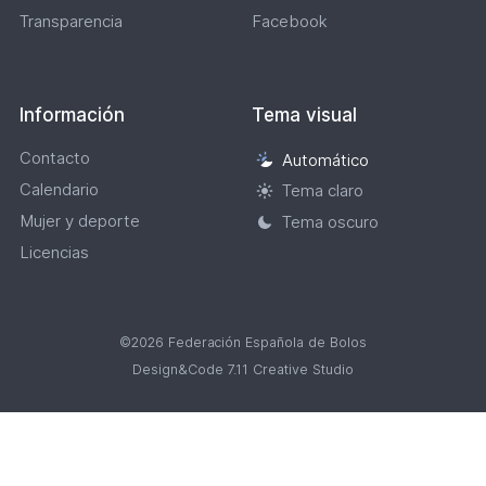
Transparencia
Facebook
Información
Tema visual
Contacto
Automático
Selección
Calendario
de
Tema claro
tema
Mujer y deporte
Tema oscuro
visual
Licencias
©2026 Federación Española de Bolos
Design&Code 7.11 Creative Studio