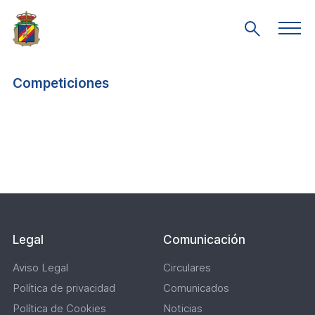
Saltar
al
Men
Mostrar
prin
contenido
búsqueda
principal
Competiciones
Paginación
Lateral
Legal
Comunicación
Aviso Legal
Circulares
Política de privacidad
Comunicados
Política de Cookies
Noticias