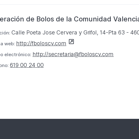
b
u
a
r
e
ñ
eración de Bolos de la Comunidad Valenc
e
v
a
e
a
Calle Poeta Jose Cervera y Grifol, 14-Pta 63 - 46
ción:
n
p
S
http://fboloscv.com
na web:
u
e
e
http://secretaria@fboloscv.com
n
o electrónico:
s
a
a
t
619 00 24 00
ono:
b
n
a
r
u
ñ
e
e
a
nación
e
v
n
a
u
p
n
e
a
s
n
t