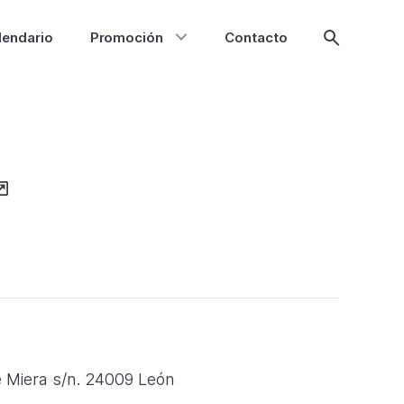
lendario
Promoción
Contacto
Mostrar
búsqueda
e Miera s/n. 24009 León