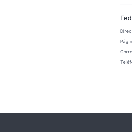
Fed
Direc
Pági
Corre
Teléf
Pagi