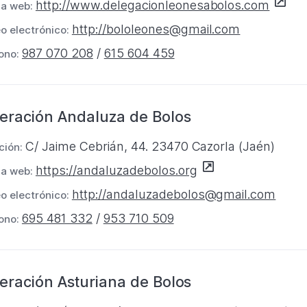
S
http://www.delegacionleonesabolos.com
n
na web:
e
a
http://bololeones@gmail.com
o electrónico:
a
n
987 070 208
/
615 604 459
ono:
b
u
r
e
e
v
eración Andaluza de Bolos
e
a
n
p
C/ Jaime Cebrián, 44. 23470 Cazorla (Jaén)
ción:
u
e
S
https://andaluzadebolos.org
n
na web:
s
e
a
t
http://andaluzadebolos@gmail.com
o electrónico:
a
n
a
695 481 332
/
953 710 509
ono:
b
u
ñ
r
e
a
e
v
eración Asturiana de Bolos
e
a
n
p