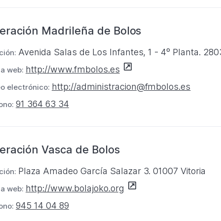
s
b
u
t
r
e
eración Madrileña de Bolos
a
e
v
ñ
e
a
Avenida Salas de Los Infantes, 1 - 4º Planta. 28
ción:
a
n
p
S
http://www.fmbolos.es
na web:
u
e
e
http://administracion@fmbolos.es
n
o electrónico:
s
a
a
t
91 364 63 34
ono:
b
n
a
r
u
ñ
e
e
a
eración Vasca de Bolos
e
v
n
a
Plaza Amadeo García Salazar 3. 01007 Vitoria
ción:
u
p
S
http://www.bolajoko.org
n
na web:
e
e
a
945 14 04 89
ono:
s
a
n
t