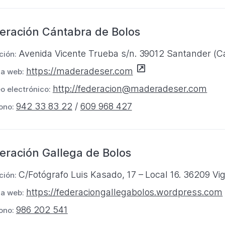
a
p
b
e
eración Cántabra de Bolos
r
s
e
t
Avenida Vicente Trueba s/n. 39012 Santander (C
ción:
e
a
S
https://maderadeser.com
na web:
n
ñ
e
http://federacion@maderadeser.com
o electrónico:
u
a
a
942 33 83 22
/
609 968 427
n
ono:
b
a
r
n
e
u
eración Gallega de Bolos
e
e
n
C/Fotógrafo Luis Kasado, 17 – Local 16. 36209 Vi
v
ción:
u
a
S
https://federaciongallegabolos.wordpress.com
n
na web:
p
e
a
986 202 541
ono:
e
a
n