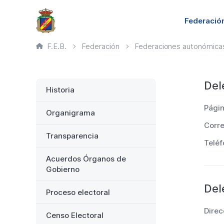
Saltar
Principal
Federació
al
contenido
Ruta
F.E.B.
Federación
Federaciones autonómica
principal
de
página
actual
Lateral
Fed
Del
Historia
aut
Pági
Organigrama
Corre
Transparencia
Teléf
Acuerdos Órganos de
Gobierno
Del
Proceso electoral
Direc
Censo Electoral