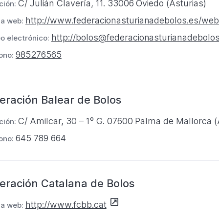
C/ Julián Clavería, 11. 33006 Oviedo (Asturias)
ción:
u
e
S
http://www.federacionasturianadebolos.es/web
n
na web:
s
e
a
t
http://bolos@federacionasturianadebolos
o electrónico:
a
n
a
985276565
ono:
b
u
ñ
r
e
a
e
v
eración Balear de Bolos
e
a
n
p
C/ Amilcar, 30 – 1º G. 07600 Palma de Mallorca 
ción:
u
e
645 789 664
n
ono:
s
a
t
n
a
u
ñ
eración Catalana de Bolos
e
a
S
v
http://www.fcbb.cat
na web:
e
a