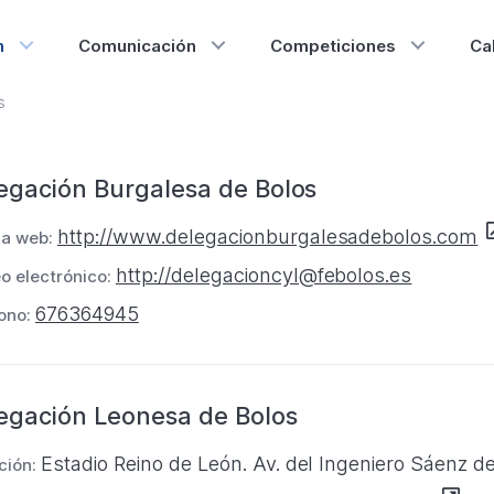
n
Comunicación
Competiciones
Ca
s
eraciones
egación Burgalesa de Bolos
onómicas
S
http://www.delegacionburgalesadebolos.com
na web:
e
http://delegacioncyl@febolos.es
o electrónico:
a
676364945
ono:
b
r
e
egación Leonesa de Bolos
e
n
Estadio Reino de León. Av. del Ingeniero Sáenz d
ción:
u