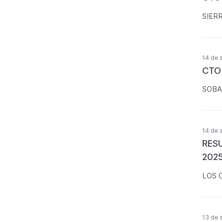
SIER
14 de 
CTO
SOBA
14 de 
RES
202
LOS 
13 de 