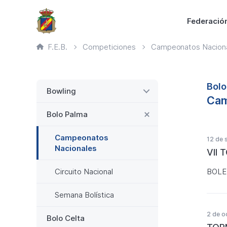
Saltar
Principal
Federació
al
contenido
Ruta
F.E.B.
Competiciones
Campeonatos Nacion
principal
de
página
actual
Lateral
Bolo
Bowling
Cam
Bolo Palma
Campeonatos
12 de 
Nacionales
VII
BOLE
Circuito Nacional
Semana Bolística
2 de o
Bolo Celta