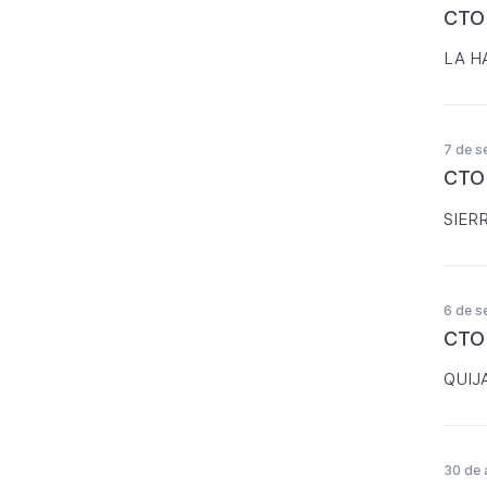
CTO
LA H
7 de s
CTO
SIER
6 de s
CTO
QUIJ
30 de 