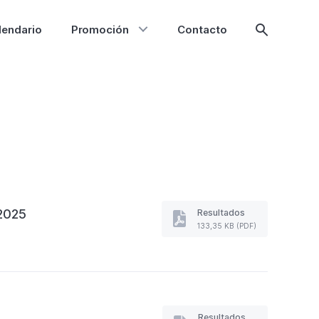
lendario
Promoción
Contacto
Mostrar
búsqueda
2025
Resultados
Resultados
133,35 KB (PDF)
VII
TORNEO
DE
MAESTRAS
IBERDROLA
DE
BOLO
Resultados