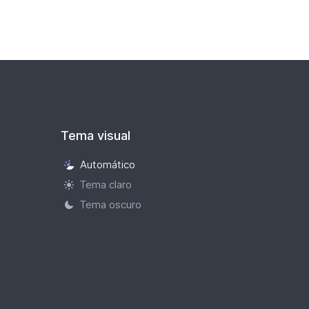
PAREJAS
BOLO
PALMA
2025
(Formato
PDF.
122,35
KB)
Tema visual
Automático
Selección
Tema claro
de
tema
Tema oscuro
visual