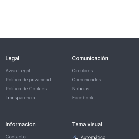
de
(Formato
(Formato
DIVISION.
Paginación
la
PDF.
PDF.
Actualizado
jornada
1,38
2,95
a
3
MB)
MB)
20
Lateral
(Formato
de
PDF.
mayo
10,16
de
MB)
2026
(Formato
PDF.
291,32
Legal
Comunicación
KB)
Aviso Legal
Circulares
Política de privacidad
Comunicados
Política de Cookies
Noticias
Transparencia
Facebook
Información
Tema visual
Contacto
Automático
Selección