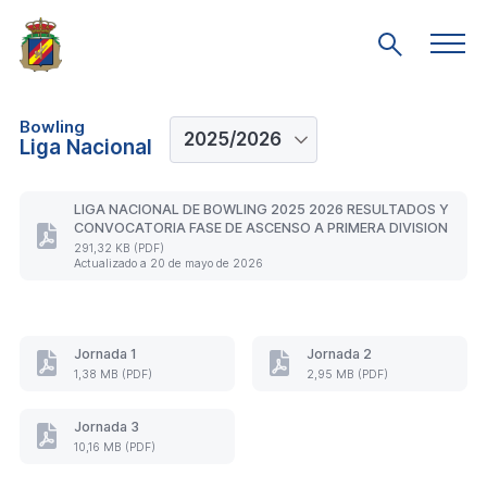
Saltar
al
Men
Mostrar
prin
contenido
búsqueda
principal
Bowling
Liga Nacional
LIGA NACIONAL DE BOWLING 2025 2026 RESULTADOS Y
CONVOCATORIA FASE DE ASCENSO A PRIMERA DIVISION
LIGA
291,32 KB (PDF)
NACIONAL
Actualizado a 20 de mayo de 2026
DE
BOWLING
2025
2026
Jornada 1
Jornada 2
RESULTADOS
Resultados
Resultados
Y
1,38 MB (PDF)
2,95 MB (PDF)
y
y
CONVOCATORIA
clasificación
clasificación
FASE
de
Jornada 3
de
DE
Resultados
la
la
ASCENSO
10,16 MB (PDF)
y
jornada
jornada
A
clasificación
1
2
PRIMERA