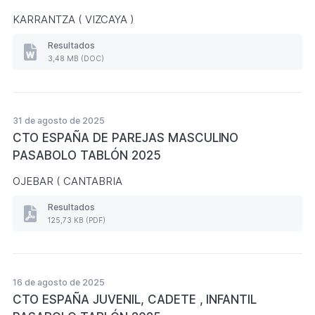
(Formato
KARRANTZA ( VIZCAYA )
PDF.
128,16
KB)
Resultados
Resultados
3,48 MB (DOC)
MASTER
PASABOLO
TABLÓN
2025
(Formato
31 de agosto de 2025
DOC.
CTO ESPAÑA DE PAREJAS MASCULINO
3,48
MB)
PASABOLO TABLÓN 2025
OJEBAR ( CANTABRIA
Resultados
Resultados
125,73 KB (PDF)
CTO
ESPAÑA
DE
PAREJAS
MASCULINO
16 de agosto de 2025
PASABOLO
CTO ESPAÑA JUVENIL, CADETE , INFANTIL
TABLÓN
2025