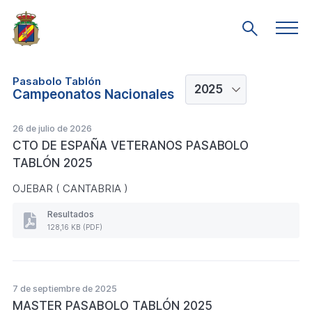
Saltar
al
Men
Mostrar
prin
contenido
búsqueda
principal
Pasabolo Tablón
Campeonatos Nacionales
26 de julio de 2026
CTO DE ESPAÑA VETERANOS PASABOLO
TABLÓN 2025
OJEBAR ( CANTABRIA )
Resultados
Resultados
128,16 KB (PDF)
CTO
DE
ESPAÑA
VETERANOS
PASABOLO
7 de septiembre de 2025
TABLÓN
MASTER PASABOLO TABLÓN 2025
2025