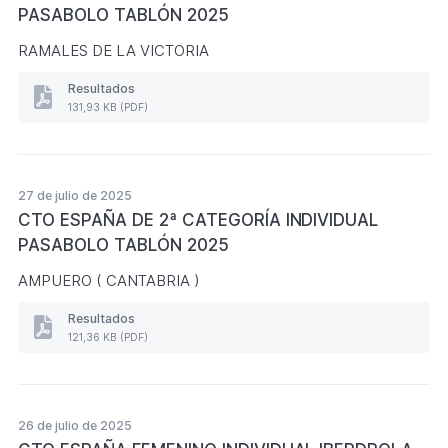
(Formato
PASABOLO TABLÓN 2025
PDF.
124,69
RAMALES DE LA VICTORIA
KB)
Resultados
Resultados
131,93 KB (PDF)
CTO
ESPAÑA
DE
1ª
CATEGORÍA
27 de julio de 2025
INDIVIDUAL
CTO ESPAÑA DE 2ª CATEGORÍA INDIVIDUAL
PASABOLO
TABLÓN
PASABOLO TABLÓN 2025
2025
(Formato
AMPUERO ( CANTABRIA )
PDF.
131,93
Resultados
KB)
Resultados
121,36 KB (PDF)
CTO
ESPAÑA
DE
2ª
CATEGORÍA
26 de julio de 2025
INDIVIDUAL