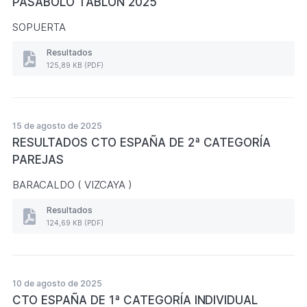
PASABOLO TABLÓN 2025
(Formato
PDF.
SOPUERTA
125,73
KB)
Resultados
Resultados
125,89 KB (PDF)
CTO
ESPAÑA
JUVENIL,
CADETE
,
15 de agosto de 2025
INFANTIL
RESULTADOS CTO ESPAÑA DE 2ª CATEGORÍA
PASABOLO
TABLÓN
PAREJAS
2025
(Formato
BARACALDO ( VIZCAYA )
PDF.
125,89
Resultados
KB)
Resultados
124,69 KB (PDF)
RESULTADOS
CTO
ESPAÑA
DE
2ª
10 de agosto de 2025
CATEGORÍA
CTO ESPAÑA DE 1ª CATEGORÍA INDIVIDUAL
PAREJAS