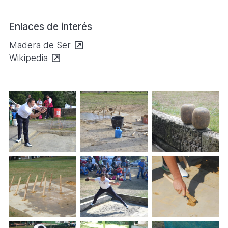
Enlaces de interés
Se
Madera de Ser
abre
Se
Wikipedia
en
abre
una
en
nueva
una
pestaña
nueva
pestaña