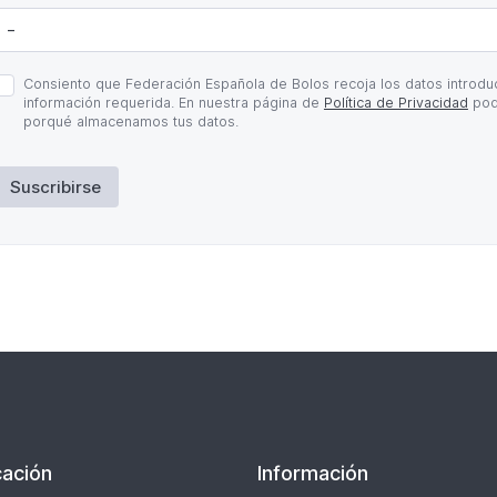
olítica
Consiento que Federación Española de Bolos recoja los datos introduc
e
información requerida. En nuestra página de
Política de Privacidad
pod
rivacidad
porqué almacenamos tus datos.
Suscribirse
ación
Información