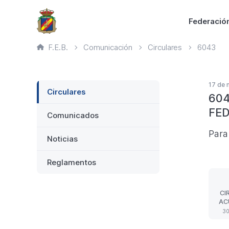
Saltar
Principal
Federació
al
contenido
Ruta
F.E.B.
Comunicación
Circulares
6043
principal
de
página
actual
Lateral
17 de 
Circulares
604
FE
Comunicados
Para
Noticias
Reglamentos
CI
AC
HO
30
I