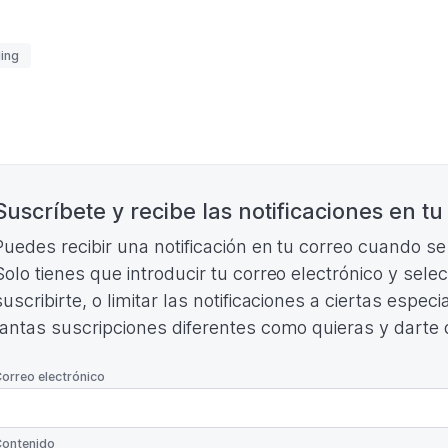
HOTEL
HOLIDAY
INN
uetas
ing
EXPRESS
ALCORCON
(Formato
PDF.
303,49
nación
KB)
Suscríbete y recibe las notificaciones en tu
Puedes recibir una notificación en tu correo cuando s
Solo tienes que introducir tu correo electrónico y sele
suscribirte, o limitar las notificaciones a ciertas espe
tantas suscripciones diferentes como quieras y darte
*
orreo electrónico
*
ontenido