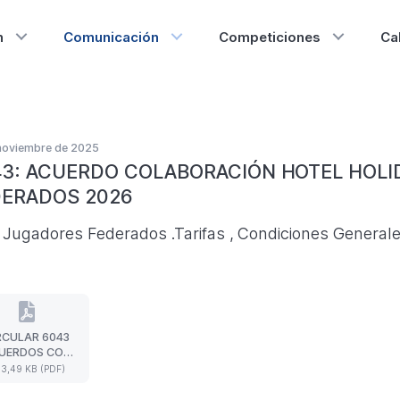
n
Comunicación
Competiciones
Ca
noviembre de 2025
3: ACUERDO COLABORACIÓN HOTEL HOLI
DERADOS 2026
 Jugadores Federados .Tarifas , Condiciones Generale
RCULAR 6043
CIRCULAR
UERDOS CON
6043
TEL HOLIDAY
3,49 KB (PDF)
ACUERDOS
NN EXPRESS
CON
ALCORCON