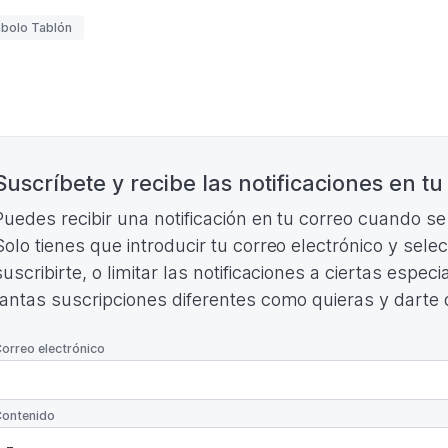
2026
uetas
bolo Tablón
(Formato
PDF.
252,44
KB)
nación
Suscríbete y recibe las notificaciones en tu
Puedes recibir una notificación en tu correo cuando s
Solo tienes que introducir tu correo electrónico y sele
suscribirte, o limitar las notificaciones a ciertas espe
tantas suscripciones diferentes como quieras y darte
*
orreo electrónico
*
ontenido