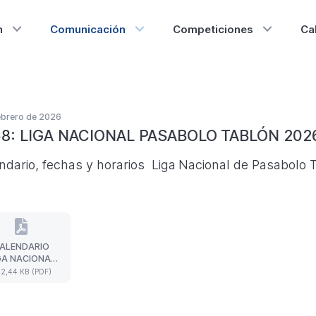
n
Comunicación
Competiciones
Ca
ebrero de 2026
8: LIGA NACIONAL PASABOLO TABLÓN 202
ndario, fechas y horarios Liga Nacional de Pasabolo
ALENDARIO
CALENDARIO
GA NACIONAL
LIGA
E PASABOLO
2,44 KB (PDF)
NACIONAL
ABLÓN 2026
DE
PASABOLO
TABLÓN