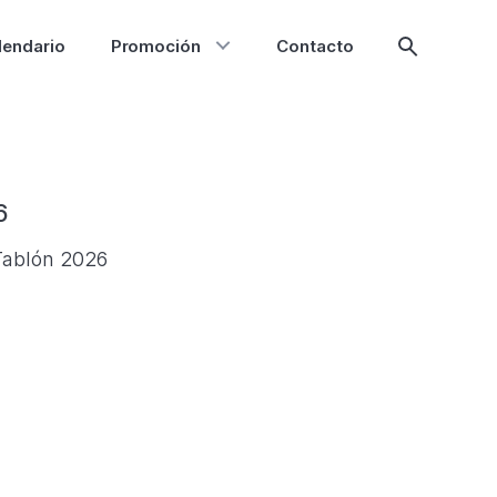
lendario
Promoción
Contacto
Mostrar
búsqueda
6
 Tablón 2026