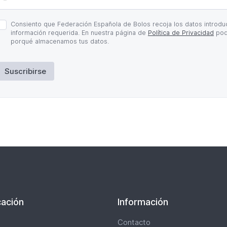
olítica
Consiento que Federación Española de Bolos recoja los datos introduc
e
información requerida. En nuestra página de
Política de Privacidad
pod
rivacidad
porqué almacenamos tus datos.
Suscribirse
ación
Información
Contacto