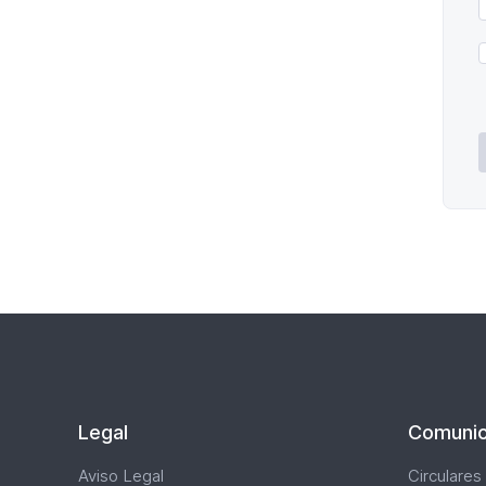
P
d
P
*
Legal
Comunic
Aviso Legal
Circulares