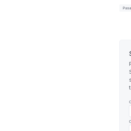
Etiq
Pasa
Pagi
C
C