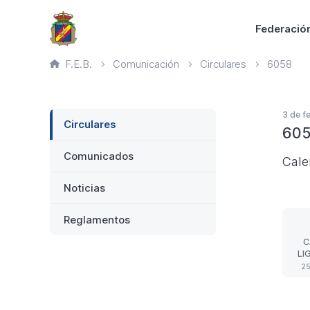
Saltar
Principal
Federació
al
contenido
Ruta
F.E.B.
Comunicación
Circulares
6058
principal
de
página
actual
Lateral
3 de f
Circulares
605
Comunicados
Cale
Noticias
Reglamentos
C
LI
D
25
T