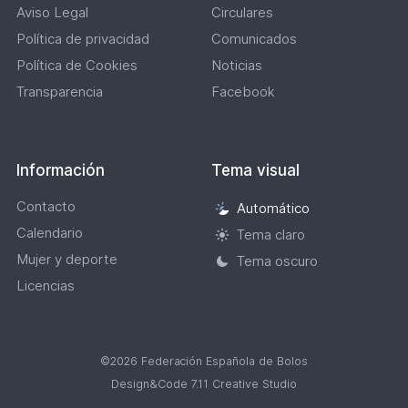
Aviso Legal
Circulares
Política de privacidad
Comunicados
Política de Cookies
Noticias
Transparencia
Facebook
Información
Tema visual
Contacto
Automático
Selección
Calendario
de
Tema claro
tema
Mujer y deporte
Tema oscuro
visual
Licencias
©2026 Federación Española de Bolos
Design&Code 7.11 Creative Studio