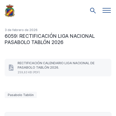
Saltar
al
Men
Mostrar
prin
contenido
búsqueda
principal
3 de febrero de 2026
6059: RECTIFICACIÓN LIGA NACIONAL
PASABOLO TABLÓN 2026
RECTIFICACIÓN CALENDARIO LIGA NACIONAL DE
PASABOLO TABLÓN 2026.
RECTIFICACIÓN
259,63 KB (PDF)
CALENDARIO
LIGA
NACIONAL
DE
PASABOLO
Etiquetas
Pasabolo Tablón
TABLÓN
2026.
(Formato
PDF.
Paginación
259,63