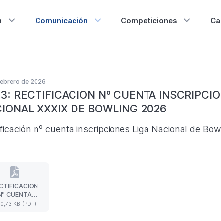
n
Comunicación
Competiciones
Ca
febrero de 2026
3: RECTIFICACION Nº CUENTA INSCRIPCIO
IONAL XXXIX DE BOWLING 2026
ificación nº cuenta inscripciones Liga Nacional de Bo
CTIFICACION
RECTIFICACION
Nº CUENTA
Nº
SCRIPCIONES
0,73 KB (PDF)
CUENTA
ª JORNADA
INSCRIPCIONES
XXXIX LIGA