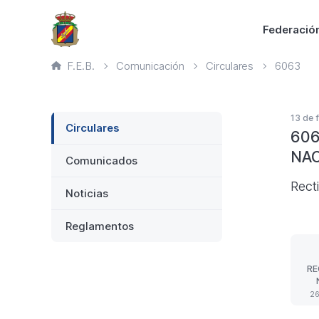
Saltar
Principal
Federació
al
contenido
Ruta
F.E.B.
Comunicación
Circulares
6063
principal
de
página
actual
Lateral
13 de 
Circulares
606
NAC
Comunicados
Rect
Noticias
Reglamentos
RE
IN
26
2