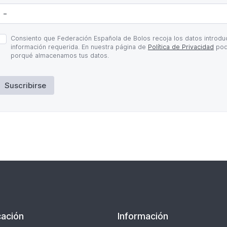
olítica
Consiento que Federación Española de Bolos recoja los datos introduc
e
información requerida. En nuestra página de
Política de Privacidad
pod
rivacidad
porqué almacenamos tus datos.
Suscribirse
ación
Información