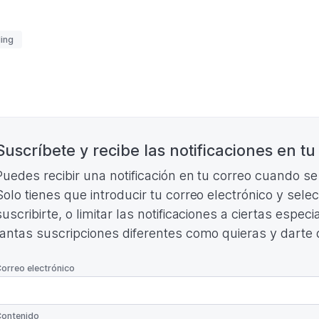
2ª
ACIONAL DE
JORNADA
WLING 2026
XXXIX
uetas
ing
LIGA
NACIONAL
DE
BOWLING
2026
nación
(Formato
PDF.
260,73
KB)
Suscríbete y recibe las notificaciones en tu
Puedes recibir una notificación en tu correo cuando s
Solo tienes que introducir tu correo electrónico y sele
suscribirte, o limitar las notificaciones a ciertas espe
tantas suscripciones diferentes como quieras y darte
*
orreo electrónico
*
ontenido