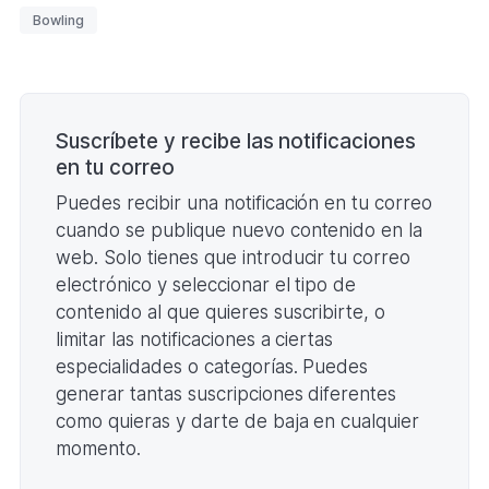
Y
Etiquetas
Bowling
CTO
ESPAÑA
IBERDROLA
INDIVIDUAL
Paginación
FEMENINA
2026
(Formato
Suscríbete y recibe las notificaciones
PDF.
en tu correo
321,01
KB)
Puedes recibir una notificación en tu correo
cuando se publique nuevo contenido en la
web. Solo tienes que introducir tu correo
electrónico y seleccionar el tipo de
contenido al que quieres suscribirte, o
limitar las notificaciones a ciertas
especialidades o categorías. Puedes
generar tantas suscripciones diferentes
como quieras y darte de baja en cualquier
momento.