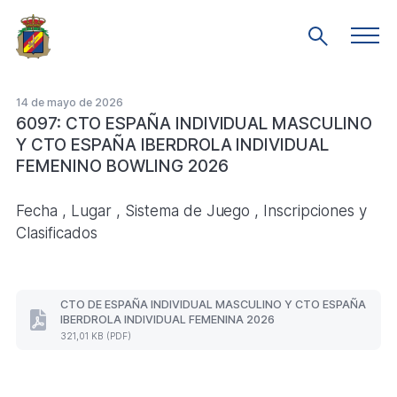
Saltar
al
Men
Mostrar
prin
contenido
búsqueda
principal
14 de mayo de 2026
6097: CTO ESPAÑA INDIVIDUAL MASCULINO
Y CTO ESPAÑA IBERDROLA INDIVIDUAL
FEMENINO BOWLING 2026
Fecha , Lugar , Sistema de Juego , Inscripciones y
Clasificados
CTO DE ESPAÑA INDIVIDUAL MASCULINO Y CTO ESPAÑA
IBERDROLA INDIVIDUAL FEMENINA 2026
CTO
321,01 KB (PDF)
DE
ESPAÑA
INDIVIDUAL
MASCULINO