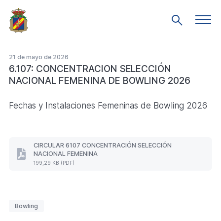
Saltar
al
Men
Mostrar
prin
contenido
búsqueda
principal
21 de mayo de 2026
6.107: CONCENTRACION SELECCIÓN
NACIONAL FEMENINA DE BOWLING 2026
Fechas y Instalaciones Femeninas de Bowling 2026
CIRCULAR 6107 CONCENTRACIÓN SELECCIÓN
NACIONAL FEMENINA
CIRCULAR
199,29 KB (PDF)
6107
CONCENTRACIÓN
SELECCIÓN
NACIONAL
FEMENINA
Etiquetas
Bowling
(Formato
PDF.