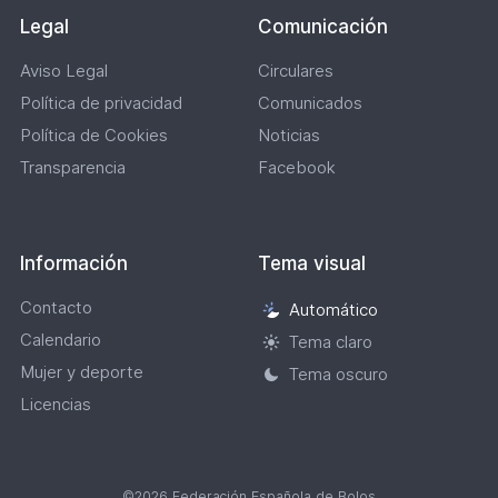
Legal
Comunicación
Aviso Legal
Circulares
Política de privacidad
Comunicados
Política de Cookies
Noticias
Transparencia
Facebook
Información
Tema visual
Contacto
Automático
Selección
Calendario
de
Tema claro
tema
Mujer y deporte
Tema oscuro
visual
Licencias
©2026 Federación Española de Bolos