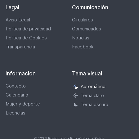
Legal
Comunicación
Aviso Legal
Circulares
Política de privacidad
Comunicados
Política de Cookies
Noticias
Transparencia
Facebook
Información
Tema visual
Contacto
Automático
Selección
Calendario
de
Tema claro
tema
Mujer y deporte
Tema oscuro
visual
Licencias
©2026 Federación Española de Bolos