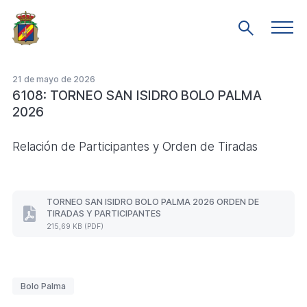
Saltar
al
Men
Mostrar
prin
contenido
búsqueda
principal
21 de mayo de 2026
6108: TORNEO SAN ISIDRO BOLO PALMA
2026
Relación de Participantes y Orden de Tiradas
TORNEO SAN ISIDRO BOLO PALMA 2026 ORDEN DE
TIRADAS Y PARTICIPANTES
TORNEO
215,69 KB (PDF)
SAN
ISIDRO
BOLO
PALMA
2026
Etiquetas
Bolo Palma
ORDEN
DE