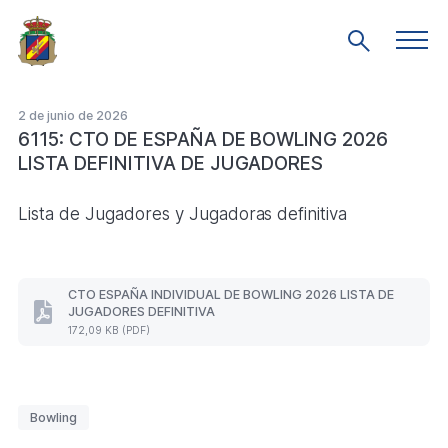
Saltar
al
Men
Mostrar
prin
contenido
búsqueda
principal
2 de junio de 2026
6115: CTO DE ESPAÑA DE BOWLING 2026
LISTA DEFINITIVA DE JUGADORES
Lista de Jugadores y Jugadoras definitiva
CTO ESPAÑA INDIVIDUAL DE BOWLING 2026 LISTA DE
JUGADORES DEFINITIVA
CTO
172,09 KB (PDF)
ESPAÑA
INDIVIDUAL
DE
BOWLING
2026
Etiquetas
Bowling
LISTA
DE