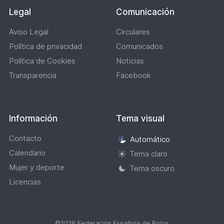
Legal
Comunicación
Aviso Legal
Circulares
Política de privacidad
Comunicados
Política de Cookies
Noticias
Transparencia
Facebook
Información
Tema visual
Contacto
Automático
Selección
Calendario
de
Tema claro
tema
Mujer y deporte
Tema oscuro
visual
Licencias
©2026 Federación Española de Bolos