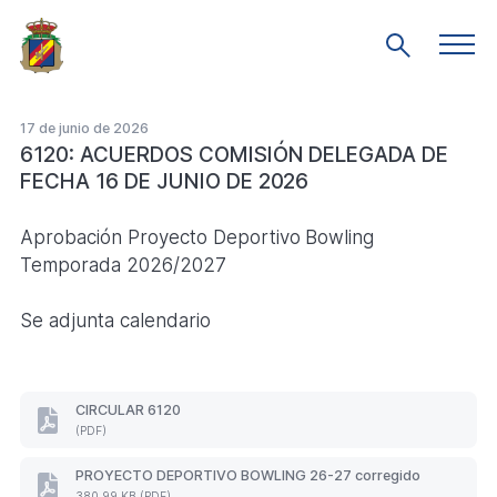
Saltar
al
Men
Mostrar
prin
contenido
búsqueda
principal
17 de junio de 2026
6120: ACUERDOS COMISIÓN DELEGADA DE
FECHA 16 DE JUNIO DE 2026
Aprobación Proyecto Deportivo Bowling
Temporada 2026/2027
Se adjunta calendario
CIRCULAR 6120
CIRCULAR
(PDF)
6120
(Formato
PROYECTO DEPORTIVO BOWLING 26-27 corregido
PDF.
PROYECTO
380,99 KB (PDF)