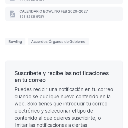
)
DEPORTIVO
BOWLING
CALENDARIO BOWLING FEB 2026-2027
26-
CALENDARIO
393,82 KB (PDF)
27
BOWLING
corregido
FEB
(Formato
2026-
PDF.
2027
380,99
Etiquetas
(Formato
Bowling
Acuerdos Órganos de Gobierno
KB)
PDF.
393,82
KB)
Paginación
Suscríbete y recibe las notificaciones
en tu correo
Puedes recibir una notificación en tu correo
cuando se publique nuevo contenido en la
web. Solo tienes que introducir tu correo
electrónico y seleccionar el tipo de
contenido al que quieres suscribirte, o
limitar las notificaciones a ciertas