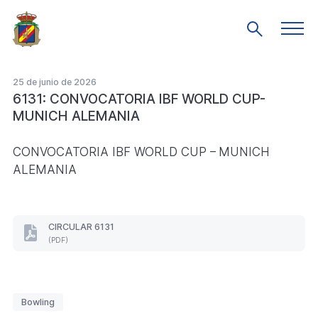
Saltar
al
Men
Mostrar
prin
contenido
búsqueda
principal
25 de junio de 2026
6131: CONVOCATORIA IBF WORLD CUP-
MUNICH ALEMANIA
CONVOCATORIA IBF WORLD CUP – MUNICH
ALEMANIA
CIRCULAR 6131
CIRCULAR
(PDF)
6131
(Formato
PDF.
)
Etiquetas
Bowling