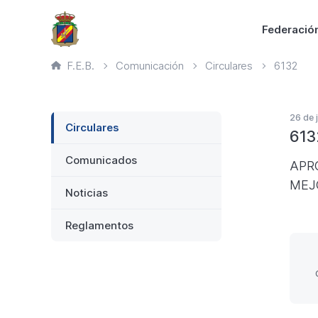
Saltar
Principal
Federació
al
contenido
Ruta
F.E.B.
Comunicación
Circulares
6132
principal
de
página
actual
Lateral
26 de 
Circulares
613
Comunicados
APR
MEJ
Noticias
Reglamentos