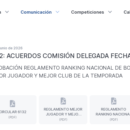
n
Comunicación
Competiciones
Ca
junio de 2026
2: ACUERDOS COMISIÓN DELEGADA FECHA
OBACIÓN REGLAMENTO RANKING NACIONAL DE B
OR JUGADOR Y MEJOR CLUB DE LA TEMPORADA
REGLAMENTO MEJOR
REGLAMENTO
CIRCULAR 6132
CIRCULAR
REGLAMENTO
REGLAM
JUGADOR Y MEJOR
RANKING NACIONA
6132
MEJOR
RANKING
(PDF)
CLUB TEMPORADA
DE BOWLING
(PDF)
(PDF)
(Formato
JUGADOR
NACIONA
PDF.
Y
DE