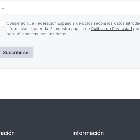
olítica
Consiento que Federación Española de Bolos recoja los datos introduc
e
información requerida. En nuestra página de
Política de Privacidad
pod
rivacidad
porqué almacenamos tus datos.
Suscribirse
ación
Información