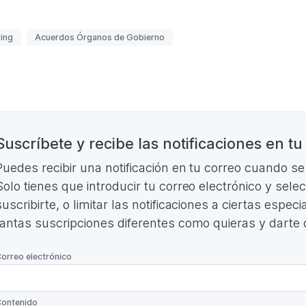
)
MEJOR
BOWLIN
CLUB
(Formato
TEMPORADA
PDF.
uetas
ing
Acuerdos Órganos de Gobierno
(Formato
)
PDF.
)
nación
Suscríbete y recibe las notificaciones en tu
Puedes recibir una notificación en tu correo cuando s
Solo tienes que introducir tu correo electrónico y sele
suscribirte, o limitar las notificaciones a ciertas espe
tantas suscripciones diferentes como quieras y darte
*
orreo electrónico
*
ontenido