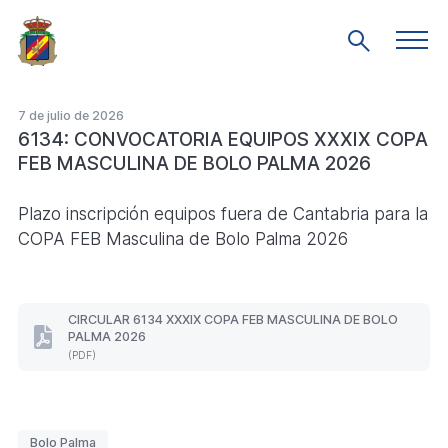
Saltar
al
Men
Mostrar
prin
contenido
búsqueda
principal
7 de julio de 2026
6134: CONVOCATORIA EQUIPOS XXXIX COPA
FEB MASCULINA DE BOLO PALMA 2026
Plazo inscripción equipos fuera de Cantabria para la
COPA FEB Masculina de Bolo Palma 2026
CIRCULAR 6134 XXXIX COPA FEB MASCULINA DE BOLO
PALMA 2026
CIRCULAR
(PDF)
6134
XXXIX
COPA
FEB
MASCULINA
Etiquetas
Bolo Palma
DE