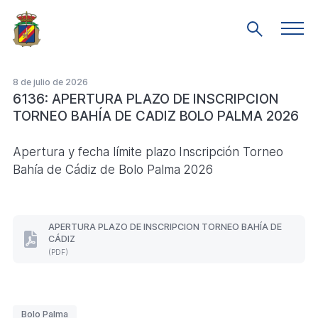
Saltar
al
Men
Mostrar
prin
contenido
búsqueda
principal
8 de julio de 2026
6136: APERTURA PLAZO DE INSCRIPCION
TORNEO BAHÍA DE CADIZ BOLO PALMA 2026
Apertura y fecha límite plazo Inscripción Torneo
Bahía de Cádiz de Bolo Palma 2026
APERTURA PLAZO DE INSCRIPCION TORNEO BAHÍA DE
CÁDIZ
APERTURA
(PDF)
PLAZO
DE
INSCRIPCION
TORNEO
BAHÍA
Etiquetas
Bolo Palma
DE