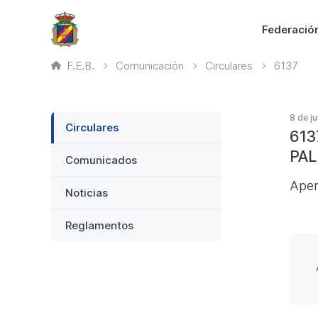
Saltar
Principal
Federació
al
contenido
Ruta
F.E.B.
Comunicación
Circulares
6137
principal
de
página
actual
Lateral
8 de j
Circulares
613
PAL
Comunicados
Aper
Noticias
Reglamentos
I
TO
DE