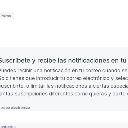
TORNEO
OLO PALMA
CIUDAD
2026
DE
uetas
 Palma
BARCELONA
BOLO
PALMA
2026
(Formato
nación
PDF.
)
Suscríbete y recibe las notificaciones en tu
Puedes recibir una notificación en tu correo cuando s
Solo tienes que introducir tu correo electrónico y sele
suscribirte, o limitar las notificaciones a ciertas espe
tantas suscripciones diferentes como quieras y darte
*
orreo electrónico
*
ontenido