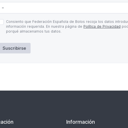
olítica
Consiento que Federación Española de Bolos recoja los datos introduc
e
información requerida. En nuestra página de
Política de Privacidad
pod
rivacidad
porqué almacenamos tus datos.
Suscribirse
ación
Información