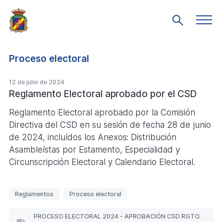
Saltar
al
Men
Mostrar
prin
contenido
búsqueda
principal
Proceso electoral
12 de julio de 2024
Reglamento Electoral aprobado por el CSD
Reglamento Electoral aprobado por la Comisión
Directiva del CSD en su sesión de fecha 28 de junio
de 2024, incluídos los Anexos: Distribución
Asambleístas por Estamento, Especialidad y
Circunscripción Electoral y Calendario Electoral.
E
Reglamentos
Proceso electoral
t
i
PROCESO ELECTORAL 2024 - APROBACIÓN CSD RGTO.