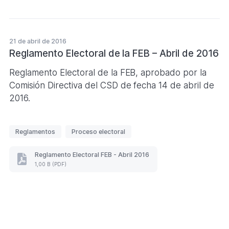
u
e
t
21 de abril de 2016
a
Reglamento Electoral de la FEB – Abril de 2016
s
Reglamento Electoral de la FEB, aprobado por la
Comisión Directiva del CSD de fecha 14 de abril de
2016.
E
Reglamentos
Proceso electoral
t
i
Reglamento Electoral FEB - Abril 2016
Reglamento
q
1,00 B (PDF)
Electoral
u
FEB
-
e
Paginación
Abril
t
2016
a
(Formato
Lateral
PDF.
s