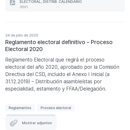
ELECTORAL, DISTRIB. CALENDARIO
q
PROCESO
(PDF)
ELECTORAL
u
2024
e
-
APROBACIÓN
t
CSD
a
RGTO.
24 de julio de 2020
s
ELECTORAL,
Reglamento electoral definitivo – Proceso
DISTRIB.
Electoral 2020
CALENDARIO
(Formato
PDF.
Reglamento Electoral que regirá el proceso
)
electoral del año 2020, aprobado por la Comisión
Directiva del CSD, incluido el Anexo I Inicial (a
31.12.2019) – Distribución asambleístas por
especialidad, estamento y FFAA/Delegación.
E
Reglamentos
Proceso electoral
t
i
Mostrar adjuntos
q