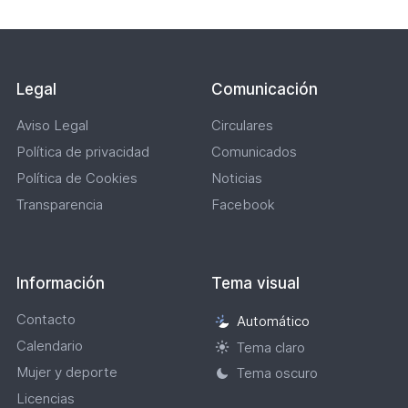
1,00
B)
Legal
Comunicación
Aviso Legal
Circulares
Política de privacidad
Comunicados
Política de Cookies
Noticias
Transparencia
Facebook
Información
Tema visual
Contacto
Automático
Selección
Calendario
de
Tema claro
tema
Mujer y deporte
Tema oscuro
visual
Licencias