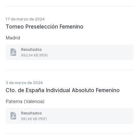
de
SSMM
Los
Reyes
17 de marzo de 2024
(Formato
Torneo Preselección Femenino
PDF.
2,35
Madrid
MB)
Resultados
Resultados
950,54 KB (PDF)
Torneo
Preselección
Femenino
(Formato
PDF.
3 de marzo de 2024
950,54
Cto. de España Individual Absoluto Femenino
KB)
Paterna (Valencia)
Resultados
Resultados
961,46 KB (PDF)
Cto.
de
España