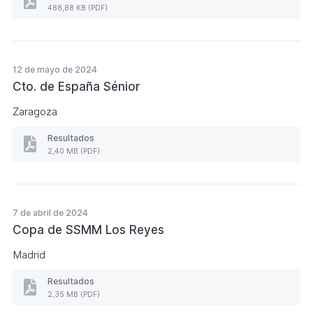
Resultados
488,88 KB (PDF)
MEMORIA
V
CLINIC
SUB.
25
12 de mayo de 2024
"FLORENTINO
Cto. de España Sénior
CARRERA"
(Formato
Zaragoza
PDF.
488,88
KB)
Resultados
Resultados
2,40 MB (PDF)
Cto.
de
España
Sénior
(Formato
7 de abril de 2024
PDF.
Copa de SSMM Los Reyes
2,40
MB)
Madrid
Resultados
Resultados
2,35 MB (PDF)
Copa