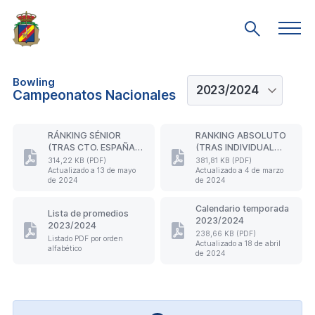
Saltar
al
Men
Mostrar
prin
contenido
búsqueda
principal
Bowling
Campeonatos Nacionales
RÁNKING SÉNIOR
RANKING ABSOLUTO
(TRAS CTO. ESPAÑA
(TRAS INDIVIDUAL
SÉNIOR 2024)
ABSOLUTO)
314,22 KB (PDF)
381,81 KB (PDF)
RÁNKING
RANKING
Actualizado a 13 de mayo
Actualizado a 4 de marzo
SÉNIOR
ABSOLUTO
de 2024
de 2024
(TRAS
(TRAS
CTO.
INDIVIDUAL
Calendario temporada
ESPAÑA
ABSOLUTO).
Lista de promedios
2023/2024
SÉNIOR
Actualizado
2023/2024
2024).
a
238,66 KB (PDF)
Lista
Calendario
Listado PDF por orden
Actualizado a 18 de abril
Actualizado
4
de
temporada
alfabético
de 2024
a
de
promedios
2023/2024.
13
marzo
2023/2024
Actualizado
de
de
(Formato
a
mayo
2024
PDF)
18
de
(Formato
de