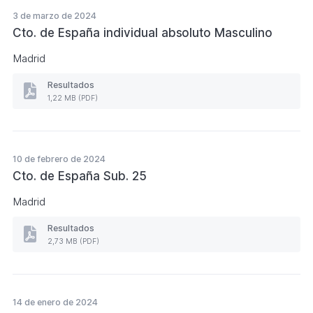
Individual
Absoluto
3 de marzo de 2024
Femenino
Cto. de España individual absoluto Masculino
(Formato
PDF.
Madrid
961,46
KB)
Resultados
Resultados
1,22 MB (PDF)
Cto.
de
España
individual
absoluto
10 de febrero de 2024
Masculino
Cto. de España Sub. 25
(Formato
PDF.
Madrid
1,22
MB)
Resultados
Resultados
2,73 MB (PDF)
Cto.
de
España
Sub.
25
14 de enero de 2024
(Formato