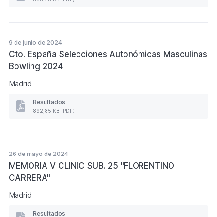
MEMORIA
CTO.
ESPAÑA
SELECCIONES
AUTONÓMICAS
9 de junio de 2024
FEMENINAS
Cto. España Selecciones Autonómicas Masculinas
(Formato
PDF.
Bowling 2024
838,28
KB)
Madrid
Resultados
Resultados
892,85 KB (PDF)
Cto.
España
Selecciones
Autonómicas
Masculinas
26 de mayo de 2024
Bowling
MEMORIA V CLINIC SUB. 25 "FLORENTINO
2024
(Formato
CARRERA"
PDF.
892,85
Madrid
KB)
Resultados