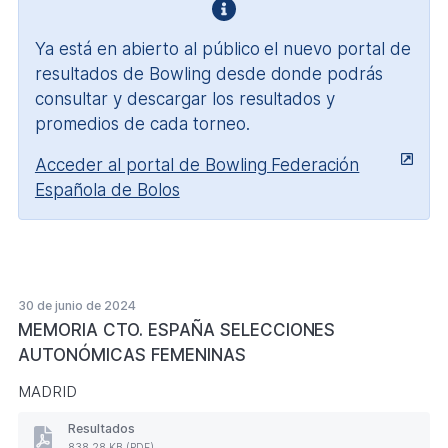
2024
PDF.
abril
(Formato
381,81
de
PDF.
KB)
2024
Ya está en abierto al público el nuevo portal de
314,22
(Formato
resultados de Bowling desde donde podrás
KB)
PDF.
238,66
consultar y descargar los resultados y
KB)
promedios de cada torneo.
Acceder al portal de Bowling Federación
Española de Bolos
30 de junio de 2024
MEMORIA CTO. ESPAÑA SELECCIONES
AUTONÓMICAS FEMENINAS
MADRID
Resultados
Resultados
838,28 KB (PDF)