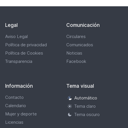
648,32
KB)
Legal
Comunicación
Aviso Legal
Circulares
Política de privacidad
Comunicados
Política de Cookies
Noticias
Transparencia
Facebook
Información
Tema visual
Contacto
Automático
Selección
Calendario
de
Tema claro
tema
Mujer y deporte
Tema oscuro
visual
Licencias