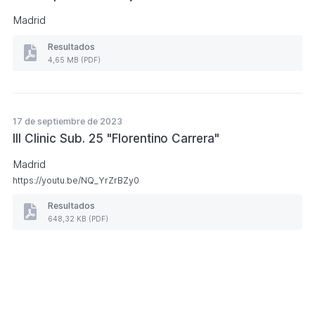
MB)
Madrid
Resultados
Resultados
4,65 MB (PDF)
Cto.
España
de
Parejas
(Formato
17 de septiembre de 2023
PDF.
III Clinic Sub. 25 "Florentino Carrera"
4,65
MB)
Madrid
https://youtu.be/NQ_YrZrBZy0
Resultados
Resultados
648,32 KB (PDF)
III
Clinic
Sub.
Paginación
25
"Florentino
Carrera"
Lateral
(Formato
PDF.