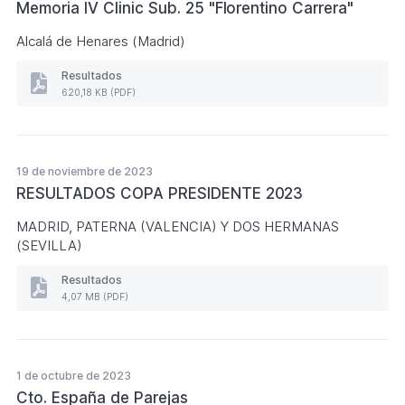
Memoria IV Clinic Sub. 25 "Florentino Carrera"
PDF.
2,73
Alcalá de Henares (Madrid)
MB)
Resultados
Resultados
620,18 KB (PDF)
Memoria
IV
Clinic
Sub.
25
19 de noviembre de 2023
"Florentino
RESULTADOS COPA PRESIDENTE 2023
Carrera"
(Formato
MADRID, PATERNA (VALENCIA) Y DOS HERMANAS
PDF.
620,18
(SEVILLA)
KB)
Resultados
Resultados
4,07 MB (PDF)
RESULTADOS
COPA
PRESIDENTE
2023
(Formato
1 de octubre de 2023
PDF.
Cto. España de Parejas
4,07