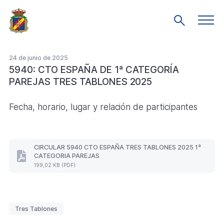
Saltar
al
Men
Mostrar
prin
contenido
búsqueda
principal
24 de junio de 2025
5940: CTO ESPAÑA DE 1ª CATEGORÍA
PAREJAS TRES TABLONES 2025
Fecha, horario, lugar y relación de participantes
CIRCULAR 5940 CTO ESPAÑA TRES TABLONES 2025 1ª
CATEGORIA PAREJAS
CIRCULAR
199,02 KB (PDF)
5940
CTO
ESPAÑA
TRES
TABLONES
Etiquetas
Tres Tablones
2025
1ª