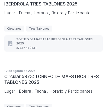
IBERDROLA TRES TABLONES 2025
Lugar , Fecha , Horario , Bolera y Participantes
E
Circulares
Tres Tablones
t
i
TORNEO DE MAESTRAS IBERDROLA TRES TABLONES
2025
q
TORNEO
225,87 KB (PDF)
DE
u
MAESTRAS
e
IBERDROLA
TRES
t
TABLONES
a
2025
12 de agosto de 2025
s
(Formato
Circular 5973: TORNEO DE MAESTROS TRES
PDF.
TABLONES 2025
225,87
KB)
Lugar , Bolera , Fecha , Horario y Participantes
E
Circulares
Tres Tablones