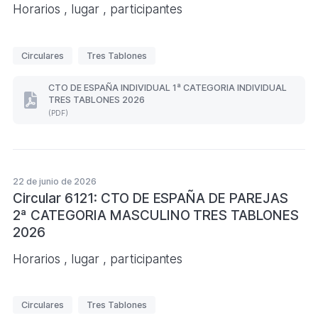
Horarios , lugar , participantes
E
Circulares
Tres Tablones
t
i
CTO DE ESPAÑA INDIVIDUAL 1ª CATEGORIA INDIVIDUAL
TRES TABLONES 2026
q
CTO
(PDF)
DE
u
ESPAÑA
e
INDIVIDUAL
1ª
t
CATEGORIA
a
INDIVIDUAL
22 de junio de 2026
s
TRES
Circular 6121: CTO DE ESPAÑA DE PAREJAS
TABLONES
2ª CATEGORIA MASCULINO TRES TABLONES
2026
(Formato
2026
PDF.
)
Horarios , lugar , participantes
E
Circulares
Tres Tablones
t