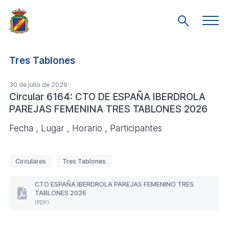
Saltar
al
Men
Mostrar
prin
contenido
búsqueda
principal
Tres Tablones
30 de julio de 2026
Circular 6164: CTO DE ESPAÑA IBERDROLA
PAREJAS FEMENINA TRES TABLONES 2026
Fecha , Lugar , Horario , Participantes
E
Circulares
Tres Tablones
t
i
CTO ESPAÑA IBERDROLA PAREJAS FEMENINO TRES
TABLONES 2026
q
CTO
(PDF)
ESPAÑA
u
IBERDROLA
e
PAREJAS