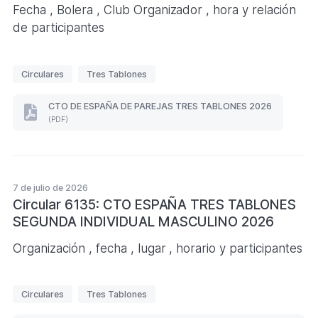
Fecha , Bolera , Club Organizador , hora y relación
de participantes
E
Circulares
Tres Tablones
t
i
CTO DE ESPAÑA DE PAREJAS TRES TABLONES 2026
CTO
q
(PDF)
DE
u
ESPAÑA
DE
e
PAREJAS
t
TRES
7 de julio de 2026
a
TABLONES
2026
Circular 6135: CTO ESPAÑA TRES TABLONES
s
(Formato
SEGUNDA INDIVIDUAL MASCULINO 2026
PDF.
)
Organización , fecha , lugar , horario y participantes
E
Circulares
Tres Tablones
t