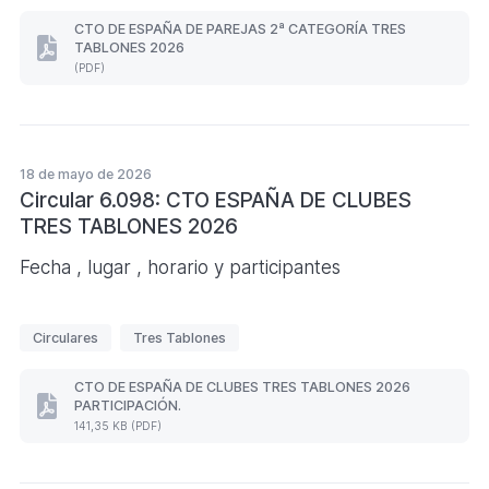
i
CTO DE ESPAÑA DE PAREJAS 2ª CATEGORÍA TRES
TABLONES 2026
q
CTO
(PDF)
DE
u
ESPAÑA
e
DE
PAREJAS
t
2ª
a
CATEGORÍA
18 de mayo de 2026
s
TRES
Circular 6.098: CTO ESPAÑA DE CLUBES
TABLONES
TRES TABLONES 2026
2026
(Formato
PDF.
Fecha , lugar , horario y participantes
)
E
Circulares
Tres Tablones
t
i
CTO DE ESPAÑA DE CLUBES TRES TABLONES 2026
PARTICIPACIÓN.
q
CTO
141,35 KB (PDF)
DE
u
ESPAÑA
e
DE
CLUBES