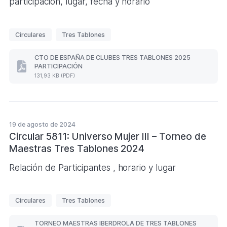
participación, lugar, fecha y horario
E
Circulares
Tres Tablones
t
i
CTO DE ESPAÑA DE CLUBES TRES TABLONES 2025
PARTICIPACIÓN
q
CTO
131,93 KB (PDF)
DE
u
ESPAÑA
e
DE
CLUBES
t
TRES
a
TABLONES
19 de agosto de 2024
s
2025
Circular 5811: Universo Mujer III – Torneo de
PARTICIPACIÓN
Maestras Tres Tablones 2024
(Formato
PDF.
131,93
Relación de Participantes , horario y lugar
KB)
E
Circulares
Tres Tablones
t
i
TORNEO MAESTRAS IBERDROLA DE TRES TABLONES