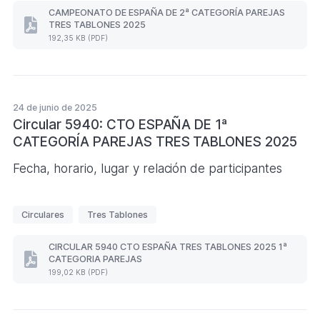
i
CAMPEONATO DE ESPAÑA DE 2ª CATEGORÍA PAREJAS
TRES TABLONES 2025
q
CAMPEONATO
192,35 KB (PDF)
DE
u
ESPAÑA
e
DE
2ª
t
CATEGORÍA
a
PAREJAS
24 de junio de 2025
s
TRES
Circular 5940: CTO ESPAÑA DE 1ª
TABLONES
CATEGORÍA PAREJAS TRES TABLONES 2025
2025
(Formato
PDF.
Fecha, horario, lugar y relación de participantes
192,35
KB)
E
Circulares
Tres Tablones
t
i
CIRCULAR 5940 CTO ESPAÑA TRES TABLONES 2025 1ª
CATEGORIA PAREJAS
q
CIRCULAR
199,02 KB (PDF)
5940
u
CTO
e
ESPAÑA
TRES
t