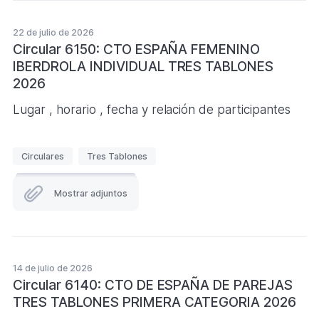
FEMENINO
t
TRES
a
TABLONES
22 de julio de 2026
s
2026
Circular 6150: CTO ESPAÑA FEMENINO
(Formato
IBERDROLA INDIVIDUAL TRES TABLONES
PDF.
)
2026
Lugar , horario , fecha y relación de participantes
E
Circulares
Tres Tablones
t
i
Mostrar adjuntos
q
u
e
t
14 de julio de 2026
a
Circular 6140: CTO DE ESPAÑA DE PAREJAS
s
TRES TABLONES PRIMERA CATEGORIA 2026