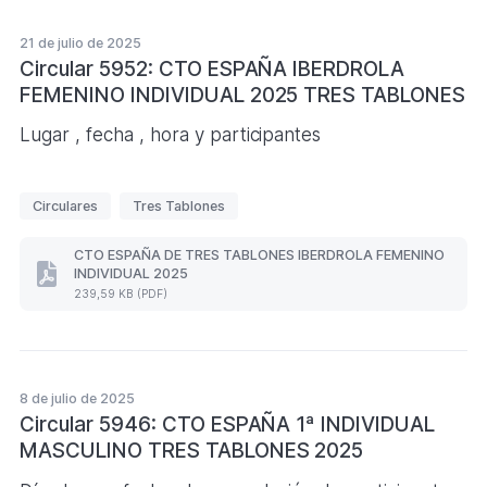
t
FEMENINO
a
IBERDROLA
21 de julio de 2025
s
PAREJAS
Circular 5952: CTO ESPAÑA IBERDROLA
2025
FEMENINO INDIVIDUAL 2025 TRES TABLONES
(Formato
PDF.
243,41
Lugar , fecha , hora y participantes
KB)
E
Circulares
Tres Tablones
t
i
CTO ESPAÑA DE TRES TABLONES IBERDROLA FEMENINO
INDIVIDUAL 2025
q
CTO
239,59 KB (PDF)
ESPAÑA
u
DE
e
TRES
TABLONES
t
IBERDROLA
a
FEMENINO
8 de julio de 2025
s
INDIVIDUAL
Circular 5946: CTO ESPAÑA 1ª INDIVIDUAL
2025
MASCULINO TRES TABLONES 2025
(Formato
PDF.
239,59