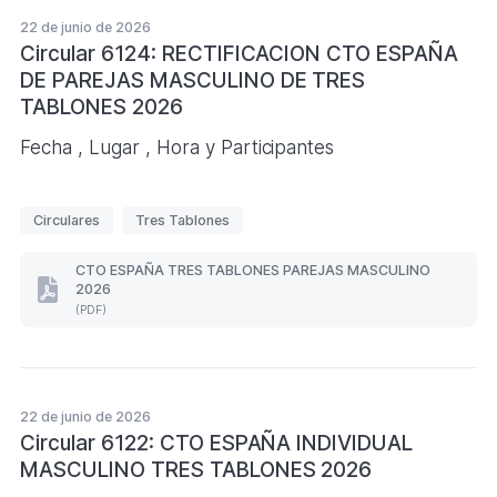
MASCULINO
a
2026
22 de junio de 2026
s
(Formato
Circular 6124: RECTIFICACION CTO ESPAÑA
PDF.
DE PAREJAS MASCULINO DE TRES
)
TABLONES 2026
Fecha , Lugar , Hora y Participantes
E
Circulares
Tres Tablones
t
i
CTO ESPAÑA TRES TABLONES PAREJAS MASCULINO
2026
q
CTO
(PDF)
ESPAÑA
u
TRES
e
TABLONES
PAREJAS
t
MASCULINO
a
2026
22 de junio de 2026
s
(Formato
Circular 6122: CTO ESPAÑA INDIVIDUAL
PDF.
MASCULINO TRES TABLONES 2026
)