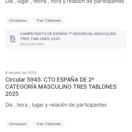
Día , lugar , fecha , hora y relación de participantes
KB)
E
Circulares
Tres Tablones
t
i
CAMPEONATO DE ESPAÑA 1ª INDIVIDUAL MASCULINO
TRES TABLONES 2025.
q
CAMPEONATO
205,13 KB (PDF)
DE
u
ESPAÑA
e
1ª
INDIVIDUAL
t
MASCULINO
a
TRES
8 de julio de 2025
s
TABLONES
Circular 5945: CTO ESPAÑA DE 2ª
2025.
CATEGORÍA MASCULINO TRES TABLONES
(Formato
PDF.
2025
205,13
KB)
Dia , hora , lugar y relación de participantes
E
Circulares
Tres Tablones
t