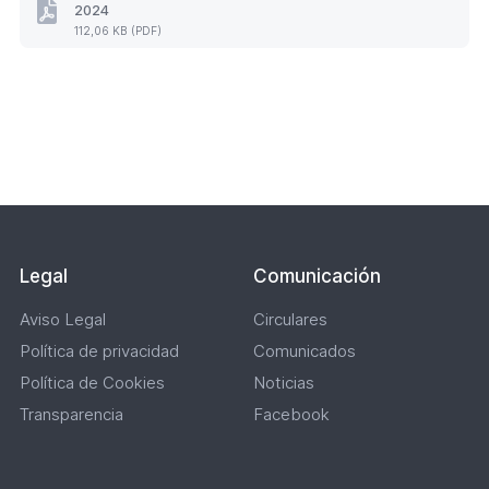
2024
q
TORNEO
112,06 KB (PDF)
MAESTRAS
u
IBERDROLA
e
DE
TRES
t
Paginación
TABLONES
a
2024
s
(Formato
PDF.
112,06
KB)
Legal
Comunicación
Aviso Legal
Circulares
Política de privacidad
Comunicados
Política de Cookies
Noticias
Transparencia
Facebook