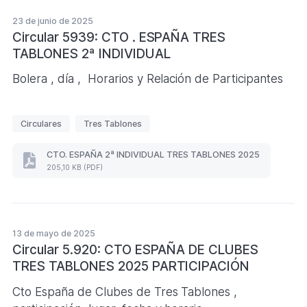
TABLONES
a
2025
23 de junio de 2025
s
1ª
Circular 5939: CTO . ESPAÑA TRES
CATEGORIA
TABLONES 2ª INDIVIDUAL
PAREJAS
(Formato
PDF.
Bolera , día , Horarios y Relación de Participantes
199,02
KB)
E
Circulares
Tres Tablones
t
i
CTO. ESPAÑA 2ª INDIVIDUAL TRES TABLONES 2025
CTO.
q
205,10 KB (PDF)
ESPAÑA
u
2ª
INDIVIDUAL
e
TRES
t
TABLONES
13 de mayo de 2025
a
2025
(Formato
Circular 5.920: CTO ESPAÑA DE CLUBES
s
PDF.
TRES TABLONES 2025 PARTICIPACIÓN
205,10
KB)
Cto España de Clubes de Tres Tablones ,