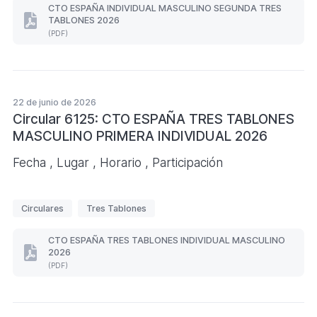
i
CTO ESPAÑA INDIVIDUAL MASCULINO SEGUNDA TRES
TABLONES 2026
q
CTO
(PDF)
ESPAÑA
u
INDIVIDUAL
e
MASCULINO
SEGUNDA
t
TRES
a
TABLONES
22 de junio de 2026
s
2026
Circular 6125: CTO ESPAÑA TRES TABLONES
(Formato
MASCULINO PRIMERA INDIVIDUAL 2026
PDF.
)
Fecha , Lugar , Horario , Participación
E
Circulares
Tres Tablones
t
i
CTO ESPAÑA TRES TABLONES INDIVIDUAL MASCULINO
2026
q
CTO
(PDF)
ESPAÑA
u
TRES
e
TABLONES
INDIVIDUAL
t