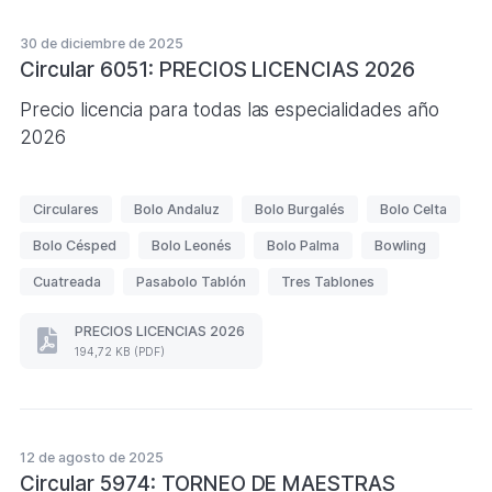
t
TRES
a
TABLONES
30 de diciembre de 2025
s
2026
Circular 6051: PRECIOS LICENCIAS 2026
PARTICIPACIÓN.
(Formato
Precio licencia para todas las especialidades año
PDF.
141,35
2026
KB)
E
Circulares
Bolo Andaluz
Bolo Burgalés
Bolo Celta
t
Bolo Césped
Bolo Leonés
Bolo Palma
Bowling
i
q
Cuatreada
Pasabolo Tablón
Tres Tablones
u
PRECIOS LICENCIAS 2026
e
PRECIOS
194,72 KB (PDF)
t
LICENCIAS
2026
a
(Formato
s
PDF.
194,72
12 de agosto de 2025
KB)
Circular 5974: TORNEO DE MAESTRAS