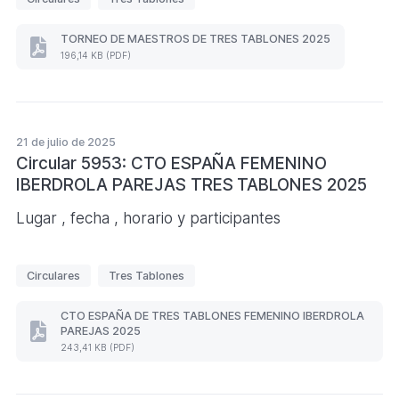
t
i
TORNEO DE MAESTROS DE TRES TABLONES 2025
TORNEO
q
196,14 KB (PDF)
DE
u
MAESTROS
DE
e
TRES
t
TABLONES
21 de julio de 2025
a
2025
(Formato
Circular 5953: CTO ESPAÑA FEMENINO
s
PDF.
IBERDROLA PAREJAS TRES TABLONES 2025
196,14
KB)
Lugar , fecha , horario y participantes
E
Circulares
Tres Tablones
t
i
CTO ESPAÑA DE TRES TABLONES FEMENINO IBERDROLA
PAREJAS 2025
q
CTO
243,41 KB (PDF)
ESPAÑA
u
DE
e
TRES
TABLONES