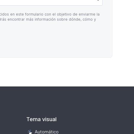
idos en este formulario con el objetivo de enviarme la
rás encontrar más información sobre dónde, cómo y
Tema visual
Automático
Selección