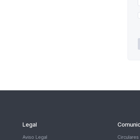
P
d
P
*
Legal
Comunic
Aviso Legal
Circulares