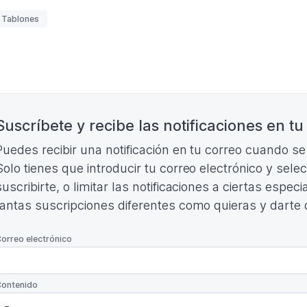
TABLONES
uetas
 Tablones
2026
PARTICIPACIÓN.
(Formato
PDF.
141,35
nación
KB)
Suscríbete y recibe las notificaciones en tu
Puedes recibir una notificación en tu correo cuando s
Solo tienes que introducir tu correo electrónico y sele
suscribirte, o limitar las notificaciones a ciertas espe
tantas suscripciones diferentes como quieras y darte
*
orreo electrónico
*
ontenido