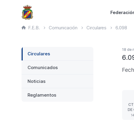
Saltar
Principal
Federació
al
contenido
Ruta
F.E.B.
Comunicación
Circulares
6.098
principal
de
página
actual
Lateral
18 de
Circulares
6.0
Comunicados
Fecha
Noticias
Reglamentos
CT
DE
TA
1
PA