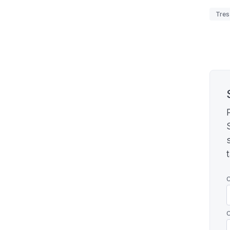
Etiq
Tres
Pagi
C
C