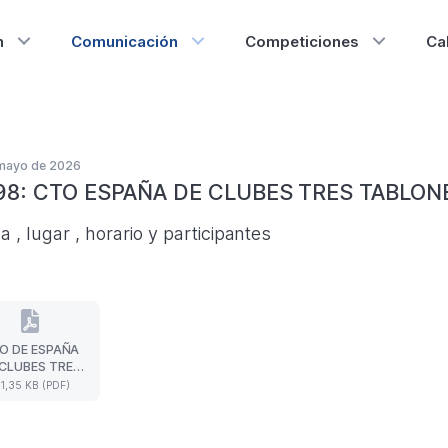
n
Comunicación
Competiciones
Ca
 mayo de 2026
98: CTO ESPAÑA DE CLUBES TRES TABLON
 , lugar , horario y participantes
O DE ESPAÑA
CTO
 CLUBES TRES
DE
BLONES 2026
41,35 KB (PDF)
ESPAÑA
RTICIPACIÓN.
DE
CLUBES
TRES