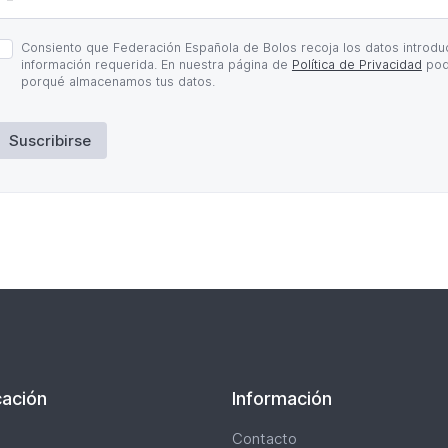
olítica
Consiento que Federación Española de Bolos recoja los datos introduc
e
información requerida. En nuestra página de
Política de Privacidad
pod
rivacidad
porqué almacenamos tus datos.
Suscribirse
ación
Información
Contacto