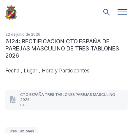
Saltar
al
Men
Mostrar
prin
contenido
búsqueda
principal
22 de junio de 2026
6124: RECTIFICACION CTO ESPAÑA DE
PAREJAS MASCULINO DE TRES TABLONES
2026
Fecha , Lugar , Hora y Participantes
CTO ESPAÑA TRES TABLONES PAREJAS MASCULINO
2026
CTO
(PDF)
ESPAÑA
TRES
TABLONES
PAREJAS
MASCULINO
Etiquetas
Tres Tablones
2026