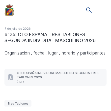
Saltar
al
Men
Mostrar
prin
contenido
búsqueda
principal
7 de julio de 2026
6135: CTO ESPAÑA TRES TABLONES
SEGUNDA INDIVIDUAL MASCULINO 2026
Organización , fecha , lugar , horario y participantes
CTO ESPAÑA INDIVIDUAL MASCULINO SEGUNDA TRES
TABLONES 2026
CTO
(PDF)
ESPAÑA
INDIVIDUAL
MASCULINO
SEGUNDA
TRES
Etiquetas
Tres Tablones
TABLONES
2026