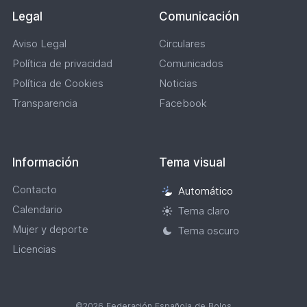
Legal
Comunicación
Aviso Legal
Circulares
Política de privacidad
Comunicados
Política de Cookies
Noticias
Transparencia
Facebook
Información
Tema visual
Contacto
Automático
Selección
Calendario
de
Tema claro
tema
Mujer y deporte
Tema oscuro
visual
Licencias
©2026 Federación Española de Bolos