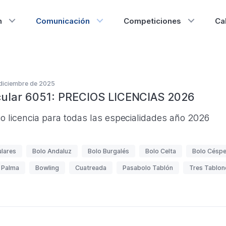
n
Comunicación
Competiciones
Ca
o
diciembre de 2025
cular 6051: PRECIOS LICENCIAS 2026
ped
io licencia para todas las especialidades año 2026
ulares
Bolo Andaluz
Bolo Burgalés
Bolo Celta
Bolo Césp
 Palma
Bowling
Cuatreada
Pasabolo Tablón
Tres Tablon