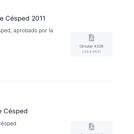
re Césped 2011
sped, aprobado por la
Circular 4326
Circular
4326
1,00 B (PDF)
(Formato
PDF.
1,00
B)
re Césped
 Césped