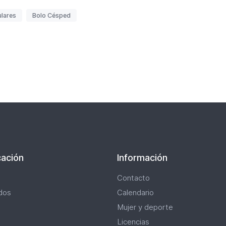
ulares
Bolo Césped
nación
ación
Información
Contacto
dos
Calendario
Mujer y deporte
Licencias