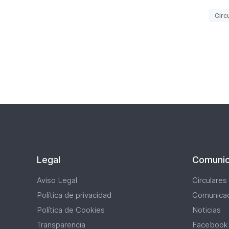
E
Circ
t
i
q
Pagi
u
e
t
a
s
Legal
Comunic
Aviso Legal
Circulares
Política de privacidad
Comunica
Política de Cookies
Noticias
Transparencia
Facebook