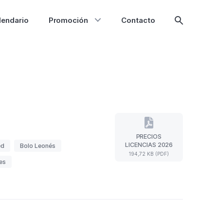
lendario
Promoción
Contacto
Mostrar
búsqueda
PRECIOS
PRECIOS
LICENCIAS 2026
ed
Bolo Leonés
LICENCIAS
194,72 KB (PDF)
2026
es
(Formato
PDF.
194,72
KB)