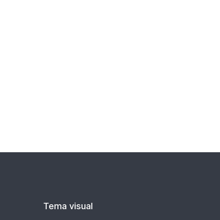
ato
3
Tema visual