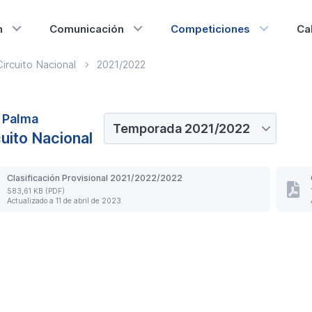
n
Comunicación
Competiciones
Ca
Circuito Nacional
2021/2022
 Palma
cuito Nacional
Clasificación Provisional 2021/2022/2022
583,61 KB (PDF)
ificación
Clasif
Actualizado a 11 de abril de 2023
isional
Final
1/2022/2022.
2020/
ualizado
Actua
a
11
nación
de
l
abril
de
3
2023