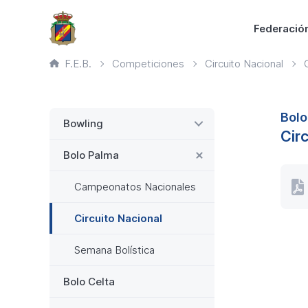
Saltar
Principal
Federació
al
contenido
Ruta
F.E.B.
Competiciones
Circuito Nacional
principal
de
página
actual
Lateral
Bolo
Bowling
Cir
Bolo Palma
Campeonatos Nacionales
Clas
Prov
202
Circuito Nacional
Act
a
Semana Bolística
11
Pagi
de
abri
Bolo Celta
de
202