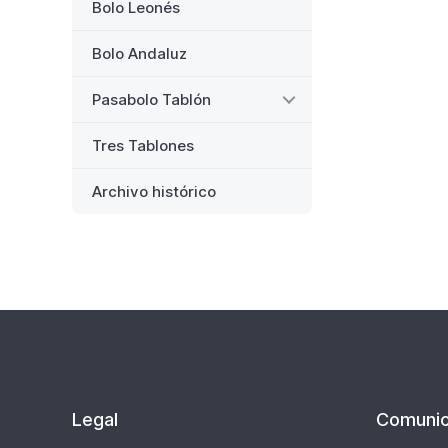
(Fo
Bolo Leonés
PDF
583
Bolo Andaluz
KB)
Pasabolo Tablón
Tres Tablones
Archivo histórico
Legal
Comunic