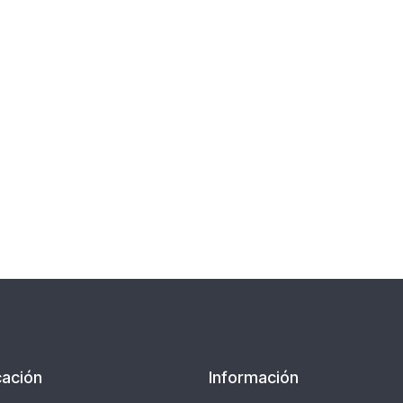
rmato
(Form
.
PDF.
,61
159,8
KB)
ación
Información