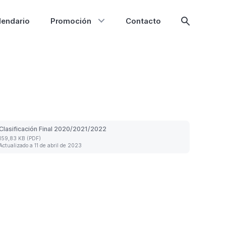
lendario
Promoción
Contacto
Mostrar
búsqueda
Clasificación Final 2020/2021/2022
159,83 KB (PDF)
icación
Actualizado a 11 de abril de 2023
2021/2022.
lizado