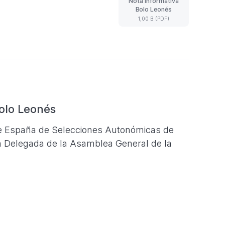
Nota informativa
Nota
Bolo Leonés
informativa
1,00 B (PDF)
Bolo
Leonés
(Formato
PDF.
1,00
B)
olo Leonés
 España de Selecciones Autonómicas de
ión Delegada de la Asamblea General de la