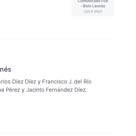
Comunicado FEB
Comunicado
- Bolo Leonés
FEB
1,00 B (PDF)
-
Bolo
Leonés
(Formato
PDF.
1,00
B)
onés
os Díez Díez y Francisco J. del Río
ba Pérez y Jacinto Fernández Díez.