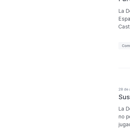
a
s
La D
Espa
Cast
E
Com
t
i
q
u
e
28 de 
t
Sus
a
s
La D
no p
juga