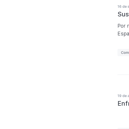
16 de 
t
Sus
a
s
Por 
Espa
E
Com
t
i
q
u
e
19 de 
t
Enf
a
s