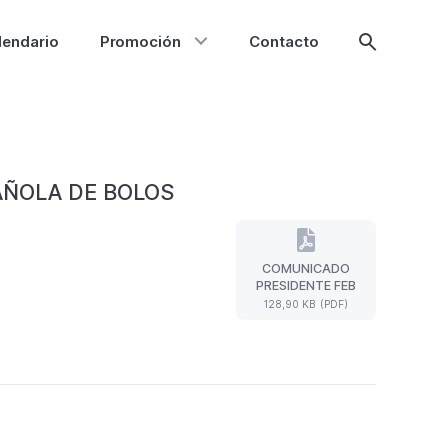
lendario
Promoción
Contacto
Mostrar
búsqueda
AÑOLA DE BOLOS
COMUNICADO
COMUNICADO
PRESIDENTE FEB
PRESIDENTE
128,90 KB (PDF)
FEB
(Formato
PDF.
128,90
KB)