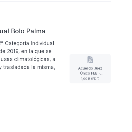
ual Bolo Palma
ª Categoría Individual
de 2019, en la que se
usas climatológicas, a
, y trasladada la misma,
Acuerdo Juez
Acuerdo
Único FEB -
Juez
Campeonato
1,00 B (PDF)
Único
Nacional 2ª
FEB
Categoría Bolo
-
Palma
Campeonato
Nacional
2ª
Categoría
Bolo
Palma
(Formato
PDF.