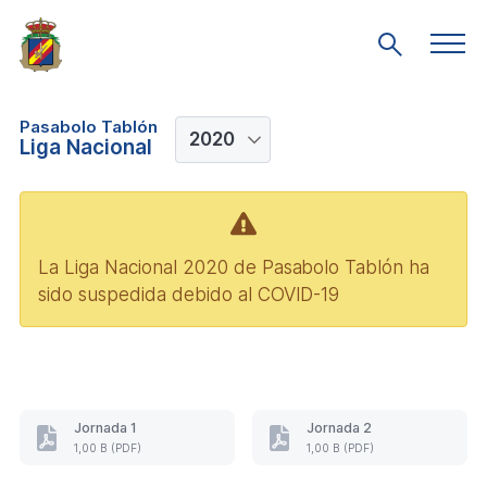
Saltar
al
Men
Mostrar
prin
contenido
búsqueda
principal
Pasabolo Tablón
Liga Nacional
La Liga Nacional 2020 de Pasabolo Tablón ha
sido suspedida debido al COVID-19
Jornada 1
Jornada 2
Resultados
Resultados
1,00 B (PDF)
1,00 B (PDF)
y
y
clasificación
clasificación