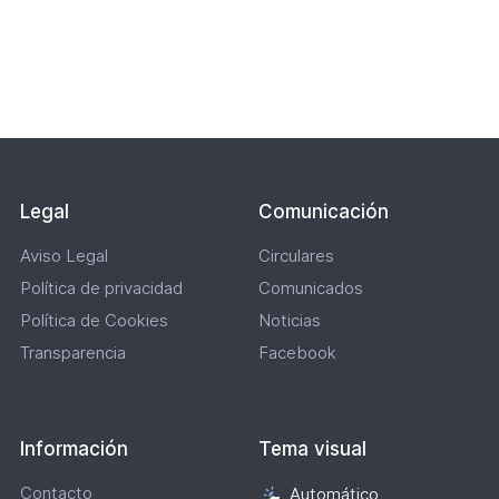
de
de
Paginación
la
la
jornada
jornada
1
2
Lateral
(Formato
(Formato
PDF.
PDF.
1,00
1,00
B)
B)
Legal
Comunicación
Aviso Legal
Circulares
Política de privacidad
Comunicados
Política de Cookies
Noticias
Transparencia
Facebook
Información
Tema visual
Contacto
Automático
Selección