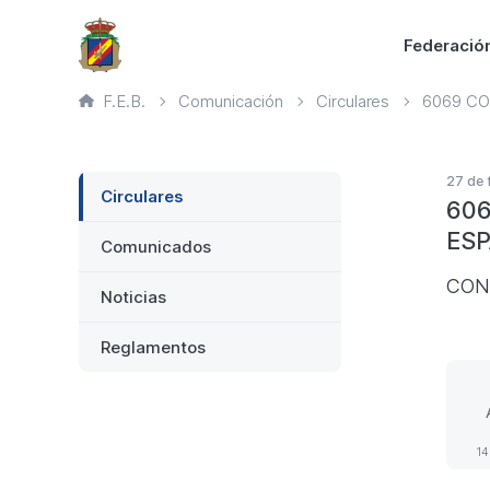
Saltar
Principal
Federació
al
contenido
Ruta
F.E.B.
Comunicación
Circulares
6069 CO
principal
de
página
actual
Lateral
27 de 
Circulares
606
ESP
Comunicados
CON
Noticias
Reglamentos
CO
14