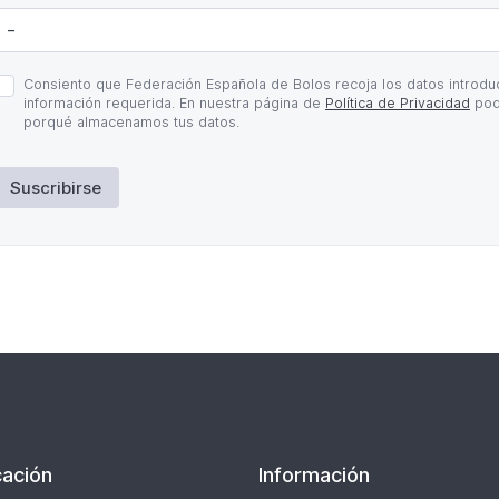
olítica
Consiento que Federación Española de Bolos recoja los datos introduc
e
información requerida. En nuestra página de
Política de Privacidad
pod
rivacidad
porqué almacenamos tus datos.
Suscribirse
ación
Información