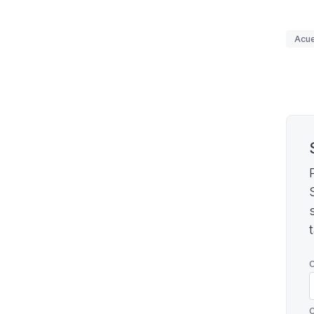
Etiq
Acue
Pagi
C
C