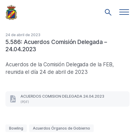
Saltar
al
Men
Mostrar
prin
contenido
búsqueda
principal
24 de abril de 2023
5.586: Acuerdos Comisión Delegada –
24.04.2023
Acuerdos de la Comisión Delegada de la FEB,
reunida el día 24 de abril de 2023
ACUERDOS COMISION DELEGADA 24.04.2023
ACUERDOS
(PDF)
COMISION
DELEGADA
24.04.2023
(Formato
Etiquetas
PDF.
Bowling
Acuerdos Órganos de Gobierno
)