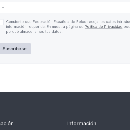
olítica
Consiento que Federación Española de Bolos recoja los datos introduc
e
información requerida. En nuestra página de
Política de Privacidad
pod
rivacidad
porqué almacenamos tus datos.
Suscribirse
ación
Información