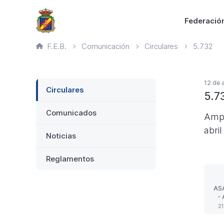
Saltar
Principal
Federació
al
contenido
Ruta
F.E.B.
Comunicación
Circulares
5.732
principal
de
página
actual
Lateral
12 de 
Circulares
5.7
Comunicados
Ampl
abri
Noticias
Reglamentos
AS
-
OR
21