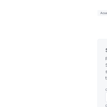
Etiq
Acue
Pagi
C
C