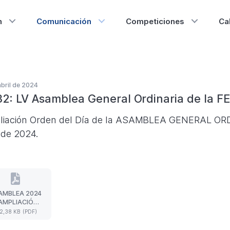
n
Comunicación
Competiciones
Ca
abril de 2024
32: LV Asamblea General Ordinaria de la FE
iación Orden del Día de la ASAMBLEA GENERAL ORDII
l de 2024.
AMBLEA 2024
ASAMBLEA
 AMPLIACIÓN
2024
DEN DEL DÍA
2,38 KB (PDF)
-
AMPLIACIÓN