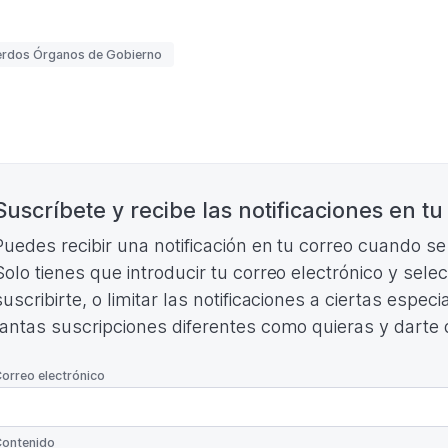
ORDEN
DEL
DÍA
uetas
rdos Órganos de Gobierno
(Formato
PDF.
212,38
KB)
nación
Suscríbete y recibe las notificaciones en tu
Puedes recibir una notificación en tu correo cuando s
Solo tienes que introducir tu correo electrónico y sele
suscribirte, o limitar las notificaciones a ciertas espe
tantas suscripciones diferentes como quieras y darte
*
orreo electrónico
*
ontenido