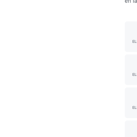
en l
EL
EL
CL
EL
OFI
GE
D