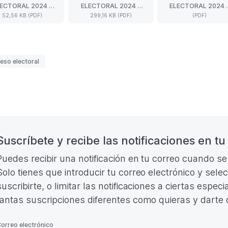
PROCESO
PROCESO
PROCES
ECTORAL 2024 -
ELECTORAL 2024 -
ELECTORAL 2024 
A
A
A
ELECTORAL
ELECTORAL
ELECTOR
ODELO OFICIAL
CIRCULAR
ANEXO II - CALEN.
LA
LA
LA
52,56 KB (PDF)
299,16 KB (PDF)
(PDF)
2024
2024
2024
OBRE VOTACIÓN
CONVOCATORIA
ASAMBLEA
ASAMBLEA
ASAMBLE
-
-
-
ELECCIONES
GENERAL
GENERAL
GENERAL
MODELO
CIRCULAR
ANEXO
-
-
-
OFICIAL
CONVOCATORIA
II
CLUBES
ÁRBITROS
DEPORTI
SOBRE
ELECCIONES
-
uetas
DEPORTIVOS
(Formato
(Formato
eso electoral
VOTACIÓN
(Formato
CALEN.
(2)
PDF.
PDF.
(Formato
PDF.
(Formato
(Formato
121,23
)
PDF.
299,16
PDF.
PDF.
KB)
52,56
KB)
)
)
KB)
nación
Suscríbete y recibe las notificaciones en tu
Puedes recibir una notificación en tu correo cuando s
Solo tienes que introducir tu correo electrónico y sele
suscribirte, o limitar las notificaciones a ciertas espe
tantas suscripciones diferentes como quieras y darte
*
orreo electrónico