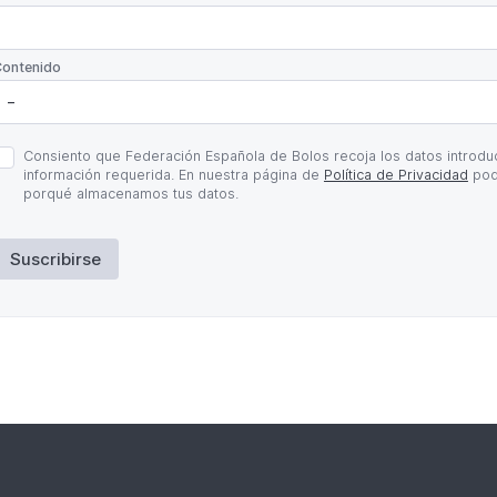
*
ontenido
olítica
Consiento que Federación Española de Bolos recoja los datos introduc
e
información requerida. En nuestra página de
Política de Privacidad
pod
rivacidad
porqué almacenamos tus datos.
Suscribirse