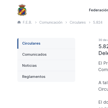
Saltar
Principal
Federació
al
contenido
Ruta
F.E.B.
Comunicación
Circulares
5.824
principal
de
página
actual
Lateral
30 de 
Circulares
5.8
Del
Comunicados
El P
Noticias
Comi
Reglamentos
A ta
Circ
El d