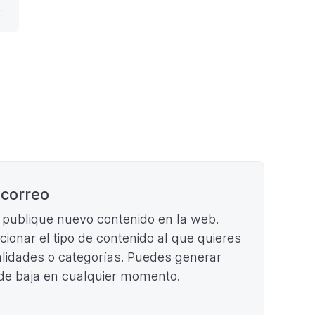
O
KB)
-
COMISIÓN
VOTO
AL
DELEGADA
POR
A
(Formato
CORREO
PDF.
(Formato
)
PDF.
STAS
116,48
KB)
 correo
e publique nuevo contenido en la web.
ccionar el tipo de contenido al que quieres
cialidades o categorías. Puedes generar
 de baja en cualquier momento.