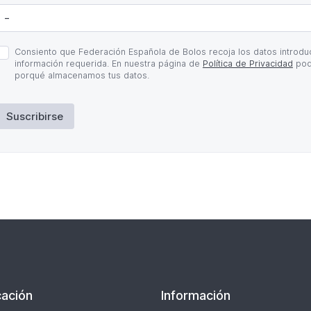
olítica
Consiento que Federación Española de Bolos recoja los datos introduc
e
información requerida. En nuestra página de
Política de Privacidad
pod
rivacidad
porqué almacenamos tus datos.
Suscribirse
ación
Información