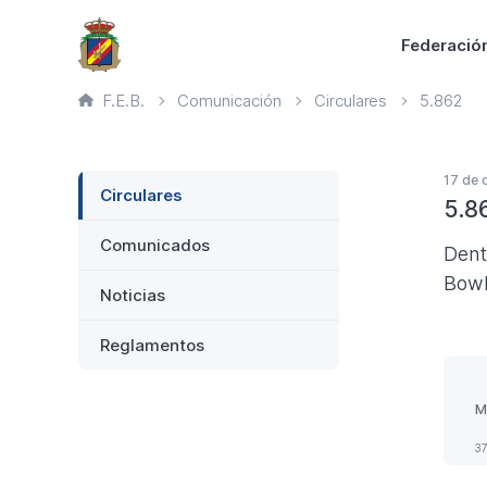
Saltar
Principal
Federació
al
contenido
Ruta
F.E.B.
Comunicación
Circulares
5.862
principal
de
página
actual
Lateral
17 de 
Circulares
5.8
Comunicados
Dent
Bowl
Noticias
Reglamentos
M
37