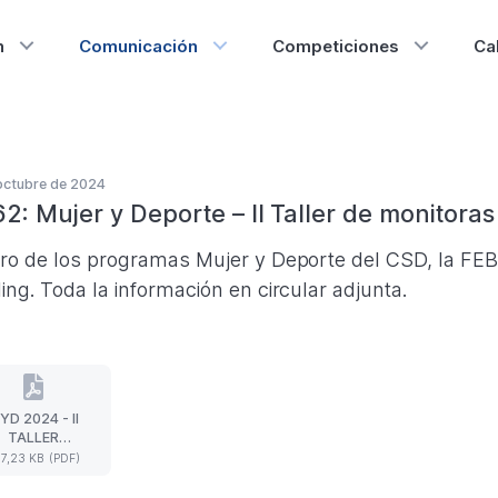
n
Comunicación
Competiciones
Ca
octubre de 2024
62: Mujer y Deporte – II Taller de monitora
ro de los programas Mujer y Deporte del CSD, la FEB o
ing. Toda la información en circular adjunta.
YD 2024 - II
MYD
TALLER
2024
MONITORAS
7,23 KB (PDF)
-
BOWLING
II