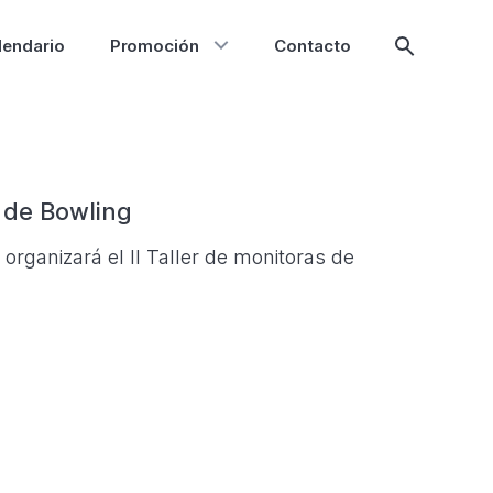
lendario
Promoción
Contacto
Mostrar
búsqueda
s de Bowling
rganizará el II Taller de monitoras de