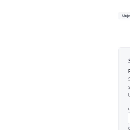
Etiq
Muje
Pagi
C
C