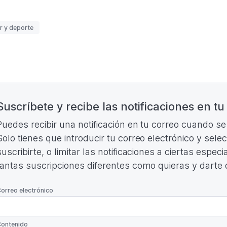
TALLER
MONITORAS
BOWLING
uetas
r y deporte
(Formato
PDF.
377,23
KB)
nación
Suscríbete y recibe las notificaciones en tu
Puedes recibir una notificación en tu correo cuando s
Solo tienes que introducir tu correo electrónico y sele
suscribirte, o limitar las notificaciones a ciertas espe
tantas suscripciones diferentes como quieras y darte
*
orreo electrónico
*
ontenido