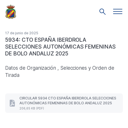
Saltar
al
Men
Mostrar
prin
contenido
búsqueda
principal
17 de junio de 2025
5934: CTO ESPAÑA IBERDROLA
SELECCIONES AUTONÓMICAS FEMENINAS
DE BOLO ANDALUZ 2025
Datos de Organización , Selecciones y Orden de
Tirada
CIRCULAR 5934 CTO ESPAÑA IBERDROLA SELECCIONES
AUTONÓMICAS FEMENINAS DE BOLO ANDALUZ 2025
CIRCULAR
206,65 KB (PDF)
5934
CTO
ESPAÑA
IBERDROLA