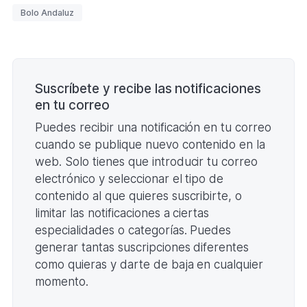
SELECCIONES
Etiquetas
Bolo Andaluz
AUTONÓMICAS
FEMENINAS
DE
BOLO
Paginación
ANDALUZ
2025
(Formato
Suscríbete y recibe las notificaciones
PDF.
en tu correo
206,65
KB)
Puedes recibir una notificación en tu correo
cuando se publique nuevo contenido en la
web. Solo tienes que introducir tu correo
electrónico y seleccionar el tipo de
contenido al que quieres suscribirte, o
limitar las notificaciones a ciertas
especialidades o categorías. Puedes
generar tantas suscripciones diferentes
como quieras y darte de baja en cualquier
momento.