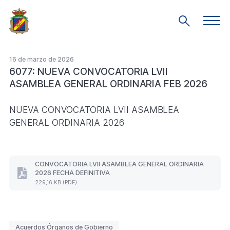
Saltar
al
Men
Mostrar
prin
contenido
búsqueda
principal
16 de marzo de 2026
6077: NUEVA CONVOCATORIA LVII
ASAMBLEA GENERAL ORDINARIA FEB 2026
NUEVA CONVOCATORIA LVII ASAMBLEA
GENERAL ORDINARIA 2026
CONVOCATORIA LVII ASAMBLEA GENERAL ORDINARIA
2026 FECHA DEFINITIVA
CONVOCATORIA
229,16 KB (PDF)
LVII
ASAMBLEA
GENERAL
ORDINARIA
2026
Etiquetas
Acuerdos Órganos de Gobierno
FECHA