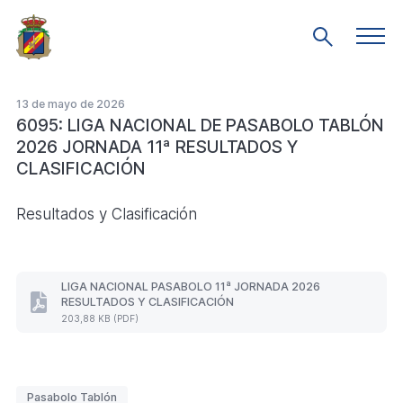
Saltar
al
Men
Mostrar
prin
contenido
búsqueda
principal
13 de mayo de 2026
6095: LIGA NACIONAL DE PASABOLO TABLÓN
2026 JORNADA 11ª RESULTADOS Y
CLASIFICACIÓN
Resultados y Clasificación
LIGA NACIONAL PASABOLO 11ª JORNADA 2026
RESULTADOS Y CLASIFICACIÓN
LIGA
203,88 KB (PDF)
NACIONAL
PASABOLO
11ª
JORNADA
2026
Etiquetas
Pasabolo Tablón
RESULTADOS