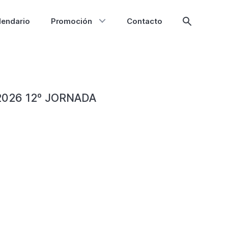
lendario
Promoción
Contacto
Mostrar
búsqueda
2026 12º JORNADA