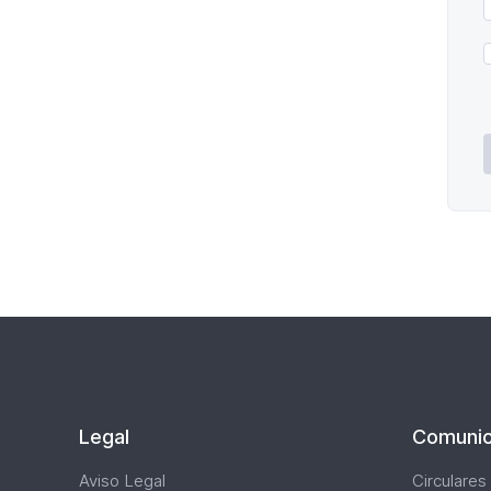
P
d
P
*
Legal
Comunic
Aviso Legal
Circulares