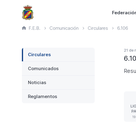
Saltar
Principal
Federació
al
contenido
Ruta
F.E.B.
Comunicación
Circulares
6.106
principal
de
página
actual
Lateral
21 de
Circulares
6.1
Comunicados
Resu
Noticias
Reglamentos
LI
PA
JO
19
RE
CL