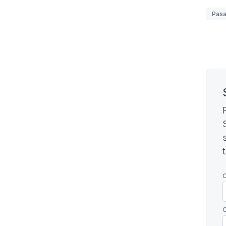
Etiq
Pasa
Pagi
C
C