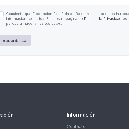
olítica
Consiento que Federación Española de Bolos recoja los datos introduc
e
información requerida. En nuestra página de
Política de Privacidad
pod
rivacidad
porqué almacenamos tus datos.
Suscribirse
ación
Información
Contacto