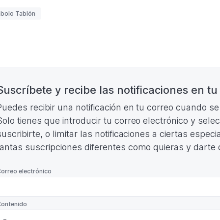
RESULTADOS
uetas
bolo Tablón
Y
CLASIFICACIÓN
(Formato
PDF.
195,89
nación
KB)
Suscríbete y recibe las notificaciones en tu
Puedes recibir una notificación en tu correo cuando s
Solo tienes que introducir tu correo electrónico y sele
suscribirte, o limitar las notificaciones a ciertas espe
tantas suscripciones diferentes como quieras y darte
*
orreo electrónico
*
ontenido