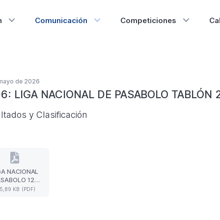
n
Comunicación
Competiciones
Ca
 mayo de 2026
06: LIGA NACIONAL DE PASABOLO TABLÓN 
ltados y Clasificación
GA NACIONAL
LIGA
SABOLO 12ª
NACIONAL
RNADA 2026
5,89 KB (PDF)
PASABOLO
SULTADOS Y
12ª
ASIFICACIÓN
JORNADA
2026