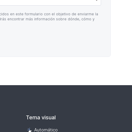
idos en este formulario con el objetivo de enviarme la
rás encontrar más información sobre dónde, cómo y
Tema visual
Automático
Selección