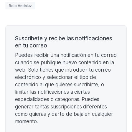
DIVISIÓN
Etiquetas
Bolo Andaluz
DE
BOLO
ANDALUZ
2026
Paginación
(Formato
PDF.
261,28
Suscríbete y recibe las notificaciones
KB)
en tu correo
Puedes recibir una notificación en tu correo
cuando se publique nuevo contenido en la
web. Solo tienes que introducir tu correo
electrónico y seleccionar el tipo de
contenido al que quieres suscribirte, o
limitar las notificaciones a ciertas
especialidades o categorías. Puedes
generar tantas suscripciones diferentes
como quieras y darte de baja en cualquier
momento.