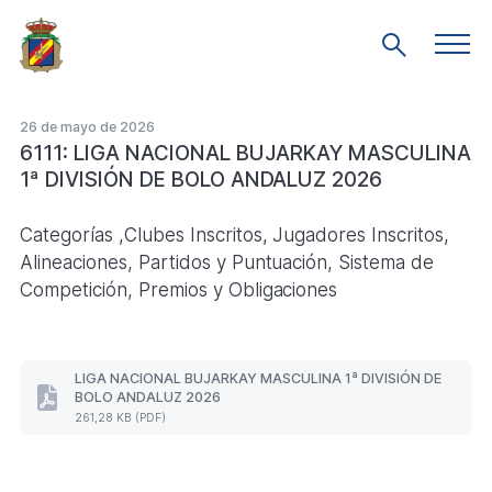
Saltar
al
Men
Mostrar
prin
contenido
búsqueda
principal
26 de mayo de 2026
6111: LIGA NACIONAL BUJARKAY MASCULINA
1ª DIVISIÓN DE BOLO ANDALUZ 2026
Categorías ,Clubes Inscritos, Jugadores Inscritos,
Alineaciones, Partidos y Puntuación, Sistema de
Competición, Premios y Obligaciones
LIGA NACIONAL BUJARKAY MASCULINA 1ª DIVISIÓN DE
BOLO ANDALUZ 2026
LIGA
261,28 KB (PDF)
NACIONAL
BUJARKAY
MASCULINA
1ª