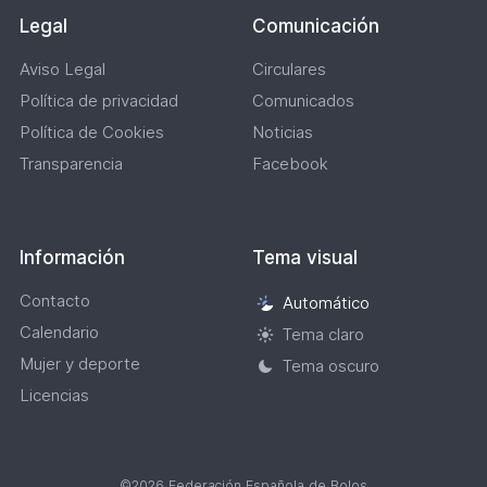
Legal
Comunicación
Aviso Legal
Circulares
Política de privacidad
Comunicados
Política de Cookies
Noticias
Transparencia
Facebook
Información
Tema visual
Contacto
Automático
Selección
Calendario
de
Tema claro
tema
Mujer y deporte
Tema oscuro
visual
Licencias
©2026 Federación Española de Bolos