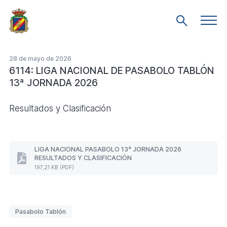
Saltar
al
Men
Mostrar
prin
contenido
búsqueda
principal
28 de mayo de 2026
6114: LIGA NACIONAL DE PASABOLO TABLÓN
13ª JORNADA 2026
Resultados y Clasificación
LIGA NACIONAL PASABOLO 13ª JORNADA 2026
RESULTADOS Y CLASIFICACIÓN
LIGA
197,21 KB (PDF)
NACIONAL
PASABOLO
13ª
JORNADA
2026
Etiquetas
Pasabolo Tablón
RESULTADOS
Y