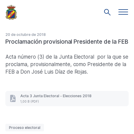
Saltar
al
Men
Mostrar
prin
contenido
búsqueda
principal
20 de octubre de 2018
Proclamación provisional Presidente de la FEB
Acta número (3) de la Junta Electoral por la que se
proclama, provisionalmente, como Presidente de la
FEB a Don José Luis Díaz de Rojas.
Acta 3 Junta Electoral - Elecciones 2018
Acta
1,00 B (PDF)
3
Junta
Electoral
-
Etiquetas
Elecciones
Proceso electoral
2018