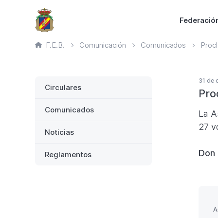
Saltar
Principal
Federació
al
contenido
Ruta
F.E.B.
Comunicación
Comunicados
Proc
principal
de
página
actual
Lateral
31 de 
Circulares
Pro
Comunicados
La A
27 v
Noticias
Don 
Reglamentos
A