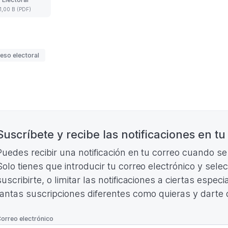
14
1,00 B (PDF)
Junta
Electoral
(Formato
PDF.
1,00
uetas
eso electoral
B)
nación
Suscríbete y recibe las notificaciones en tu
Puedes recibir una notificación en tu correo cuando s
Solo tienes que introducir tu correo electrónico y sele
suscribirte, o limitar las notificaciones a ciertas espe
tantas suscripciones diferentes como quieras y darte
*
orreo electrónico