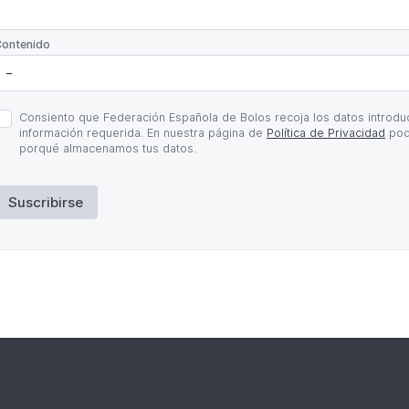
*
ontenido
olítica
Consiento que Federación Española de Bolos recoja los datos introduc
e
información requerida. En nuestra página de
Política de Privacidad
pod
rivacidad
porqué almacenamos tus datos.
Suscribirse