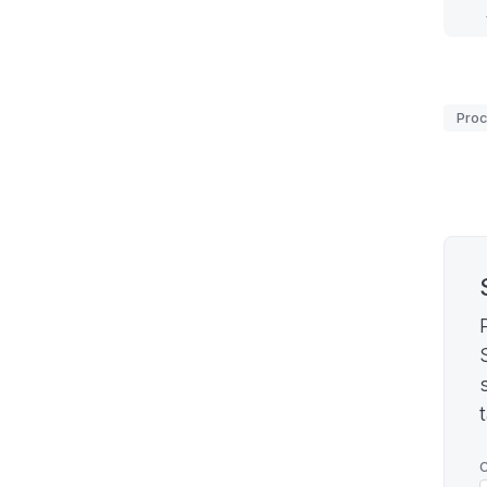
Etiq
Proc
Pagi
C